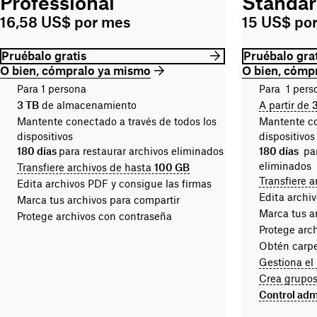
Professional
Standa
16,58 US$ por mes
15 US$ por
Pruébalo gratis
Pruébalo grat
O bien, cómpralo ya mismo
O bien, cómp
Para 1 persona
Para 1 pers
3 TB
de almacenamiento
A partir de
Mantente conectado a través de todos los
Mantente co
dispositivos
dispositivos
180 días
para restaurar archivos eliminados
180 días
par
eliminados
Transfiere archivos de hasta
100 GB
Transfiere 
Edita archivos PDF y consigue las firmas
Edita archi
Marca tus archivos para compartir
Marca tus a
Protege archivos con contraseña
Protege arc
Obtén carpe
Gestiona el
Crea grupos
Control adm