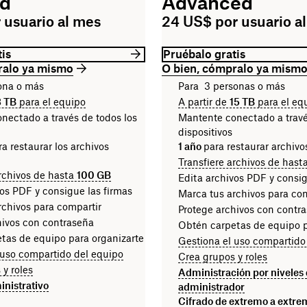
rd
Advanced
 usuario al mes
24 US$ por usuario a
is
Pruébalo gratis
ralo ya mismo
O bien, cómpralo ya mism
ona o más
Para 3 personas o más
3 TB
para el equipo
A partir de
15 TB
para el eq
nectado a través de todos los
Mantente conectado a travé
dispositivos
a restaurar los archivos
1 año
para restaurar archi
Transfiere archivos de hast
archivos de hasta
100 GB
Edita archivos PDF y consig
vos PDF y consigue las firmas
Marca tus archivos para co
rchivos para compartir
Protege archivos con contr
hivos con contraseña
Obtén carpetas de equipo p
tas de equipo para organizarte
Gestiona el uso compartido
 uso compartido del equipo
Crea grupos y roles
 y roles
Administración por niveles
inistrativo
administrador
Cifrado de extremo a extre