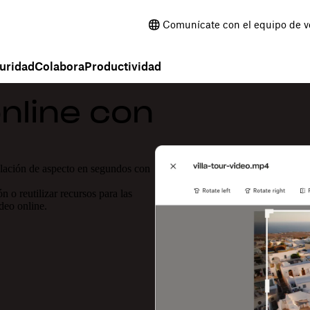
Comunícate con el equipo de v
uridad
Colabora
Productividad
nline con
lación de aspecto en segundos con
n o reutilizar recursos para las
deo online.