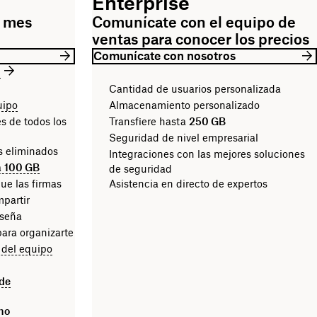
Enterprise
l mes
Comunícate con el equipo de
ventas para conocer los precios
Comunícate con nosotros
o
Cantidad de usuarios personalizada
uipo
Almacenamiento personalizado
s de todos los
Transfiere hasta
250 GB
Seguridad de nivel empresarial
vos eliminados
Integraciones con las mejores soluciones
a
100 GB
de seguridad
ue las firmas
Asistencia en directo de expertos
mpartir
aseña
ara organizarte
 del equipo
 de
mo