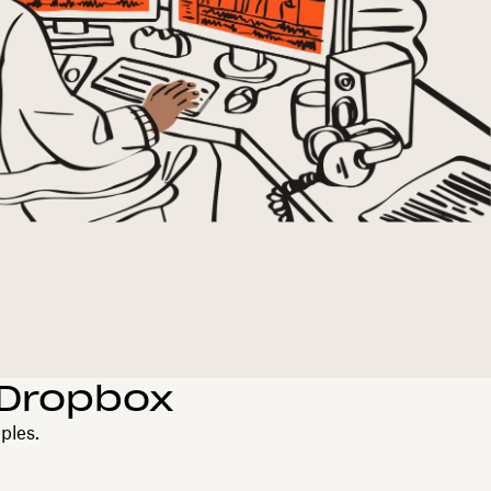
 Dropbox
ples.