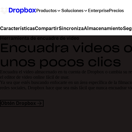
Productos
Soluciones
Enterprise
Precios
Compartir
Sincroniza
Almacenamiento
Seg
Características
Herramienta de encuadre de video
Encuadra videos o
unos pocos clics
Encuadra el video almacenado en tu cuenta de Dropbox o cambia su re
el editor de video online fácil de usar.
Ya sea que estés buscando enfocarte en un área específica de la filmació
redes sociales, Dropbox hace que sea más fácil que nunca encuadrar vi
Obtén Dropbox