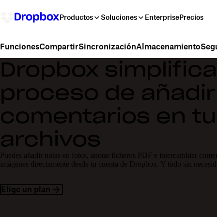
Productos
Soluciones
Enterprise
Precios
Compartir
Sincronización
Almacenamiento
Seg
Funciones
Dropbox simplifica
proceso de añadir
comentarios en t
archivos
Puedes añadir notas en fotos, anotar ficheros PDF e intercambiar come
imágenes directamente desde tu cuenta de Dropbox. Y todo sin necesid
Elige un plan