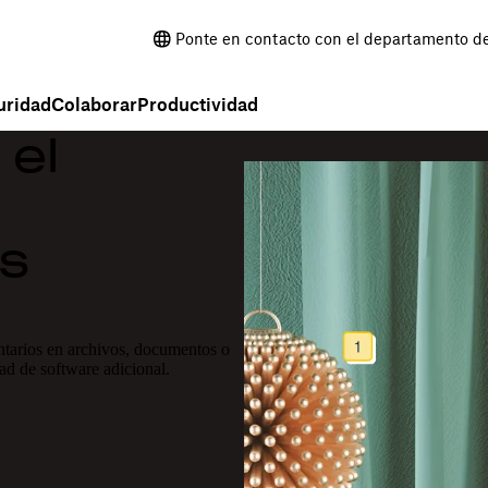
Ponte en contacto con el departamento d
uridad
Colaborar
Productividad
 el
us
ntarios en archivos, documentos o
ad de software adicional.