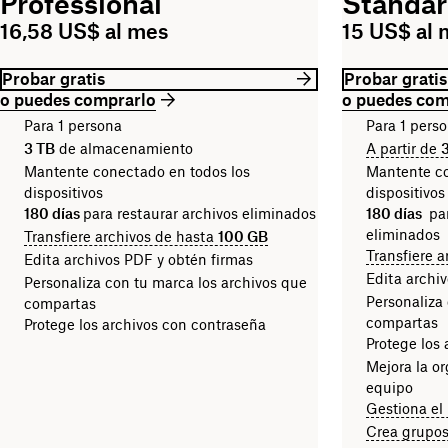
Professional
Standa
16,58 US$ al mes
15 US$ al 
Probar gratis
Probar gratis
o puedes comprarlo
o puedes com
Para 1 persona
Para 1 pers
3 TB
de almacenamiento
A partir de
Mantente conectado en todos los
Mantente co
dispositivos
dispositivos
180 días
para restaurar archivos eliminados
180 días
par
eliminados
Transfiere archivos de hasta
100 GB
Transfiere 
Edita archivos PDF y obtén firmas
Edita archi
Personaliza con tu marca los archivos que
Personaliza
compartas
compartas
Protege los archivos con contraseña
Protege los
Mejora la or
equipo
Gestiona el
Crea grupos