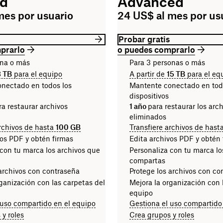
rd
Advanced
mes por usuario
24 US$ al mes por us
Probar gratis
prarlo
o puedes comprarlo
ona o más
Para 3 personas o más
3 TB
para el equipo
A partir de
15 TB
para el eq
nectado en todos los
Mantente conectado en tod
dispositivos
a restaurar archivos
1 año
para restaurar los arc
eliminados
archivos de hasta
100 GB
Transfiere archivos de hast
vos PDF y obtén firmas
Edita archivos PDF y obtén 
 con tu marca los archivos que
Personaliza con tu marca lo
compartas
 archivos con contraseña
Protege los archivos con co
ganización con las carpetas del
Mejora la organización con 
equipo
 uso compartido en el equipo
Gestiona el uso compartido
 y roles
Crea grupos y roles