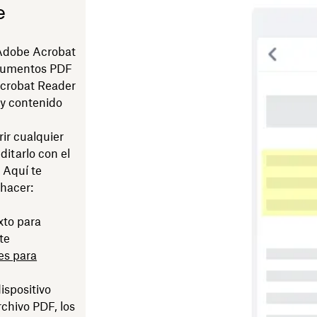
e
dobe Acrobat
ocumentos PDF
Acrobat Reader
 y contenido
ir cualquier
itarlo con el
 Aquí te
hacer:
xto para
te
es para
ispositivo
chivo PDF, los