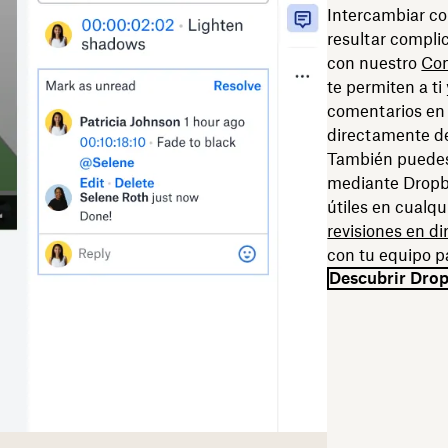
Intercambiar c
resultar compli
con nuestro
Com
te permiten a ti
comentarios en 
directamente d
También puedes
mediante Dropbo
útiles en cualq
revisiones en di
con tu equipo pa
Descubrir Dro