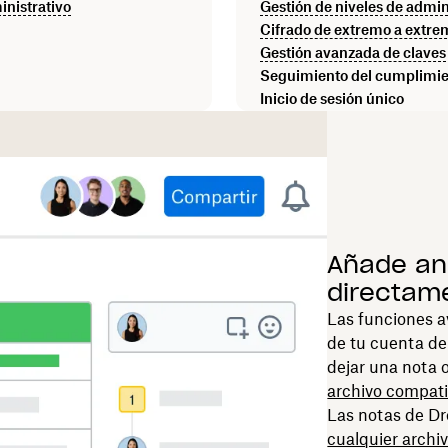
inistrativo
Gestión de niveles de admin
Cifrado de extremo a extre
Gestión avanzada de claves
Seguimiento del cumplimi
Inicio de sesión único
Añade an
directame
Las funciones a
de tu cuenta de 
dejar una nota 
archivo compati
Las notas de D
cualquier archiv