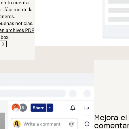
en tu cuenta
r fácilmente la
añeros.
uenas noticias.
 en archivos PDF
pbox.
Mejora el
comentar