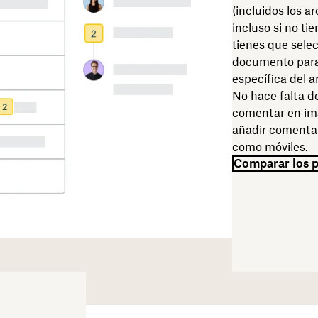
(incluidos los a
incluso si no ti
tienes que sele
documento para 
específica del a
No hace falta d
comentar en imá
añadir comentari
como móviles.
Comparar los 