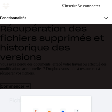
S’inscrire
Se connecter
Fonctionnalités
Récupération des
fichiers supprimés et
historique des
versions
Vous avez perdu des documents, effacé votre travail ou effectué des
modifications accidentelles ? Dropbox vous aide à restaurer et à
récupérer vos fichiers.
Commencer