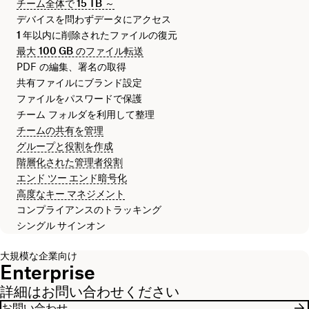
チーム全体で
15 TB
～
デバイスを問わずデータにアクセス
1 年
以内に削除されたファイルの復元
最大
100 GB
のファイル転送
PDF の編集、署名の取得
共有ファイルにブランド設定
ファイルをパスワードで保護
チーム フォルダを利用して整理
チームの共有を管理
グループと役割を作成
階層化された管理者役割
エンド ツー エンド暗号化
高度なキー マネジメント
コンプライアンスのトラッキング
シングル サインオン
大規模な企業向け
Enterprise
詳細はお問い合わせください
お問い合わせ