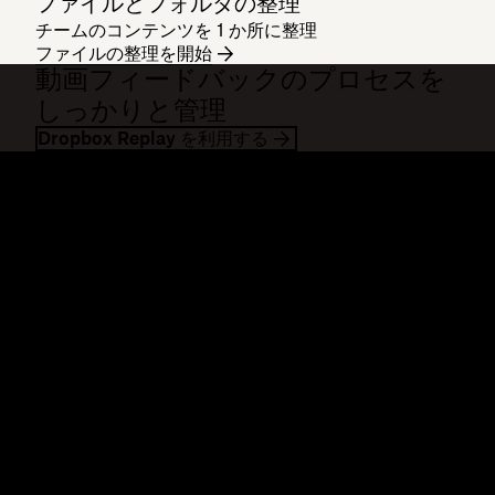
ファイルとフォルダの整理
チームのコンテンツを 1 か所に整理
ファイルの整理を開始
動画フィードバックのプロセスを
しっかりと管理
Dropbox Replay を利用する
Dropbox
製品
デスクトップ アプリ
Plus
モバイル アプリ
Professional
インテグレーション
Business
機能
Enterprise
ソリューション
Dash
セキュリティ
DocSend
先行アクセス
Dropbox Sign
テンプレート
Reclaim.ai
無料ツール
プラン
製品の最新情報
機能
サポート
大容量ファイルの送信
ヘルプセンター
長い動画の送信
お問い合わせ