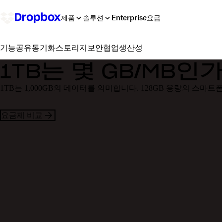
제품
솔루션
Enterprise
요금
공유
동기화
스토리지
보안
협업
생산성
기능
1TB는 몇 GB/MB인
1TB는 1,000GB의 데이터를 의미합니다. 128GB 용량의 스마트
요금제 비교