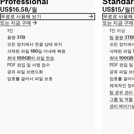
Professional
Standa
US$16.58/월
US$15/월(
무료로 사용해 보기
무료로 사용해
또는 지금 구매
또는 지금 구매
1인
1인 이상
용량
3TB
팀 용량
3TB
모든 장치에서 연결 상태 유지
모든 장치에서
삭제된 파일
180일
이내에 복원
삭제된 파일
최대
100GB
의 파일 전송
최대
100GB
PDF 편집 및 서명 접수
PDF 편집 및
공유 파일 브랜드화
공유 파일 
암호를 걸어서 파일 보호
암호를 걸어서
체계적인 정리
팀 공유 관리
그룹 및 역할
관리 제어기