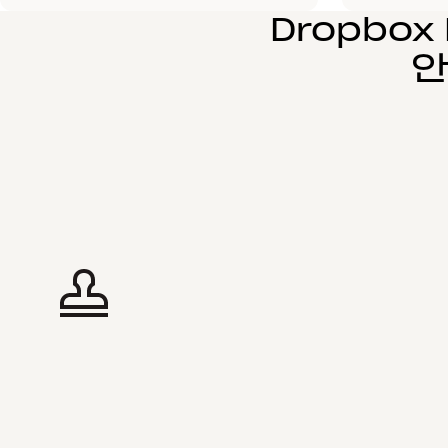
Dropbo
안