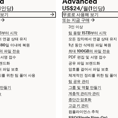
rd
Advanced
1인당)
US$24/월(1인당)
 보기
무료로 사용해 보기
또는 지금 구매
3인 이상
B부터 시작
팀 용량
15TB
부터 시작
 연결 상태 유지
모든 장치에서 연결 상태 유지
180일
이내에 복원
1년
동안 삭제된 파일 복원
의 파일 전송
최대
100GB
의 파일 전송
 서명 접수
PDF 편집 및 서명 접수
브랜드화
공유 파일 브랜드화
 파일 보호
암호를 걸어서 파일 보호
를 위한 팀 폴더 사용
체계적인 정리를 위한 팀 폴더
팀 공유 관리
 만들기
그룹 및 역할 만들기
능
계층적 관리자 관리
종단간 암호화
고급 키 관리
컴플라이언스 추적
SSO(Single Sign-On)