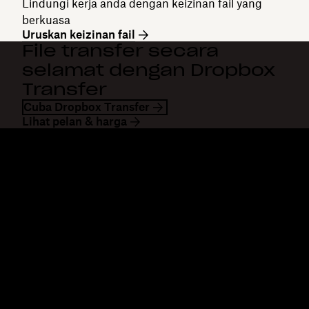
Lindungi kerja anda dengan keizinan fail yang
berkuasa
Uruskan keizinan fail
File transfer secara
selamat dengan Dropbox
Transfer
Cuba Dropbox Transfer
Lihat pelan & harga
Dropbox
Produk
Apl desktop
Plus
Apl mudah alih
Professional
Integrasi
Business
Ciri-ciri
Enterprise
Penyelesaian
Dash
Keselamatan
DocSend
Akses awal
Dropbox Sign
Templat
Reclaim.ai
Alat percuma
Pelan
Kemaskinian produk
Ciri-ciri
Sokongan