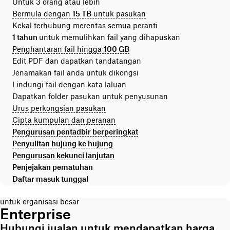
Untuk 3 orang atau lebih
Bermula dengan
15 TB
untuk pasukan
Kekal terhubung merentas semua peranti
1 tahun
untuk memulihkan fail yang dihapuskan
Penghantaran fail hingga
100 GB
Edit PDF dan dapatkan tandatangan
Jenamakan fail anda untuk dikongsi
Lindungi fail dengan kata laluan
Dapatkan folder pasukan untuk penyusunan
Urus perkongsian pasukan
Cipta kumpulan dan peranan
Pengurusan pentadbir berperingkat
Penyulitan hujung ke hujung
Pengurusan kekunci lanjutan
Penjejakan pematuhan
Daftar masuk tunggal
untuk organisasi besar
Enterprise
Hubungi jualan untuk mendapatkan harga