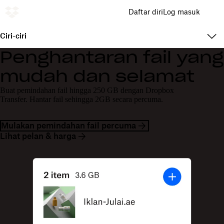
Daftar diri
Log masuk
Ciri-ciri
Penghantaran fail yang
mudah dan selamat
Buat pemindahan fail hingga 250 GB dengan Dropbox
Transfer. Hantar fail sehingga 2GB secara percuma.
Mulakan pemindahan fail percuma
Lihat pelan & harga