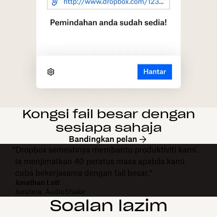
Kongsi fail besar dengan
sesiapa sahaja
Bandingkan pelan
“Dropbox semestinya membantu produktiviti kami.
Ia menjimatkan 40 peratus masa apabila kami
cuba bekerjasama dengan fail besar.”
Jonathan Lott
Jurutera, AudioShake
Soalan lazim