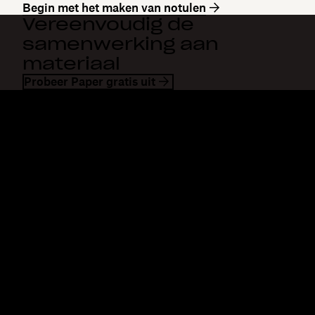
Begin met het maken van notulen
Vereenvoudig de
samenwerking aan
materiaal
Probeer Paper gratis uit
Dropbox
Producten
Desktopapp
Plus
Mobiele app
Professional
Integraties
Business
Functies
Enterprise
Oplossingen
Dash
Beveiliging
DocSend
Vroege toegang
Dropbox Sign
Sjablonen
Reclaim.ai
Gratis tools
Abonnementen
Productupdates
Functies
Support
Grote bestanden verzenden
Helpcentrum
Lange video's verzenden
Contact