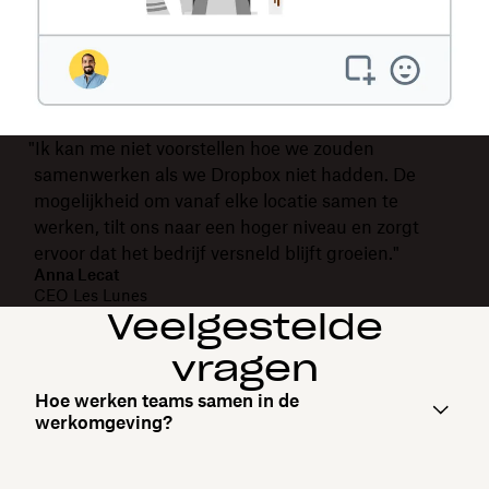
"Ik kan me niet voorstellen hoe we zouden
samenwerken als we Dropbox niet hadden. De
mogelijkheid om vanaf elke locatie samen te
werken, tilt ons naar een hoger niveau en zorgt
ervoor dat het bedrijf versneld blijft groeien."
Anna Lecat
CEO Les Lunes
Veelgestelde
vragen
Hoe werken teams samen in de
werkomgeving?