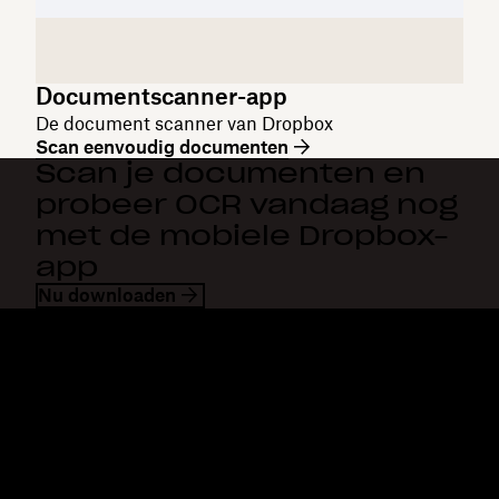
Documentscanner-app
De document scanner van Dropbox
Scan eenvoudig documenten
Scan je documenten en
probeer OCR vandaag nog
met de mobiele Dropbox-
app
Nu downloaden
Dropbox
Producten
Desktopapp
Plus
Mobiele app
Professional
Integraties
Business
Functies
Enterprise
Oplossingen
Dash
Beveiliging
DocSend
Vroege toegang
Dropbox Sign