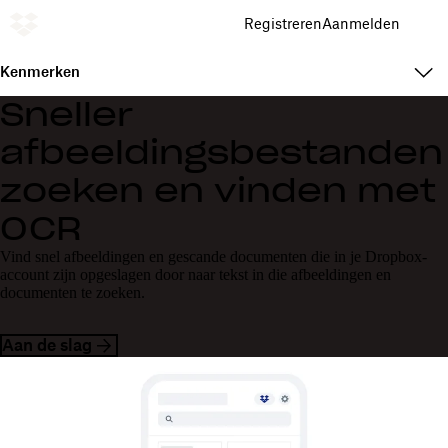
Registreren
Aanmelden
Kenmerken
Sneller
afbeeldingsbestanden
zoeken en vinden met
OCR
Vind snel afbeeldingen en gescande documenten die in je Dropbox-
account zijn opgeslagen door naar tekst in die afbeeldingen en
documenten te zoeken.
Aan de slag