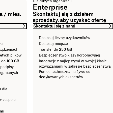
Dla dużych organizacji
Enterprise
 / mies.
Skontaktuj się z działem
sprzedaży, aby uzyskać ofertę
Skontaktuj się z nami
Dostosuj liczbę użytkowników
łu
Dostosuj miejsce
rządzeniach
Transfer do
250 GB
iętych plików
Bezpieczeństwo klasy korporacyjnej
e do
100 GB
Integracje z najlepszymi w swojej klasie
rozwiązaniami w zakresie bezpieczeństwa
 podpisy
Pomoc techniczna na żywo od
tępnianych
dedykowanych ekspertów
u dla
w zespole
ami