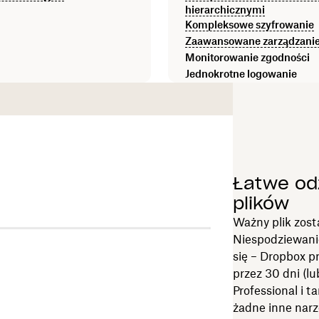
hierarchicznymi
Kompleksowe szyfrowanie
Zaawansowane zarządzanie
Monitorowanie zgodności
Jednokrotne logowanie
Łatwe od
plików
Ważny plik zos
Niespodziewani
się – Dropbox p
przez 30 dni (l
Professional i 
żadne inne nar