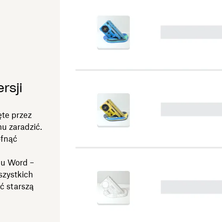
rsji
ęte przez
u zaradzić.
ofnąć
mu Word –
szystkich
ć starszą