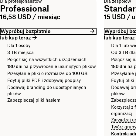
Dla profesjonalistów
Dla zespołów
Professional
Standa
16,58 USD / miesiąc
15 USD / u
Wypróbuj bezpłatnie
Wypróbuj bez
lub kup teraz
lub kup teraz
Dla 1 osoby
Dla 1 lub wi
3 TB
miejsca
Od
3 TB
dla
Połącz się na wszystkich urządzeniach
Połącz się 
180 dni
na przywrócenie usuniętych plików
180 dni
na p
Przesyłanie pliki o rozmiarze do
100 GB
Przesyłanie 
Edytuj pliki PDF i zdobywaj podpisy
Edytuj plik
Dodawaj branding do udostępnianych
Dodawaj br
plików
plików
Zabezpieczaj pliki hasłem
Zabezpiecza
Korzystaj z 
organizacji
Zarządzaj u
Twórz grupy 
Kontrola ad