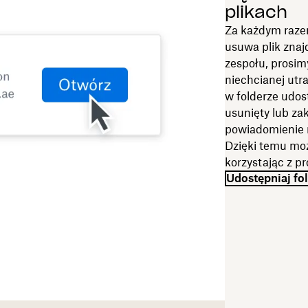
plikach
Za każdym razem
usuwa plik znaj
zespołu, prosim
niechcianej utra
w folderze udo
usunięty lub za
powiadomienie n
Dzięki temu moż
korzystając z p
Udostępniaj fo