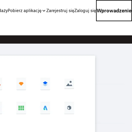
Wprowadzenie
daży
Pobierz aplikację
Zarejestruj się
Zaloguj się