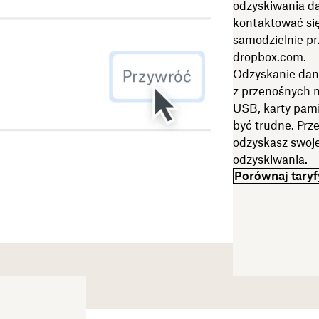
odzyskiwania da
kontaktować si
samodzielnie pr
dropbox.com.
Odzyskanie dan
z przenośnych n
USB, karty pami
być trudne. Prz
odzyskasz swoje
odzyskiwania.
Porównaj taryf