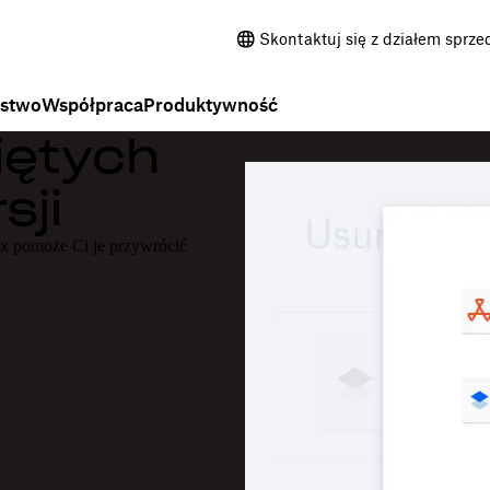
Skontaktuj się z działem sprze
ństwo
Współpraca
Produktywność
iętych
sji
x pomoże Ci je przywrócić