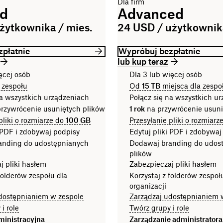
Dla firm
rd
Advanced
żytkownika / mies.
24 USD / użytkownika
płatnie
Wypróbuj bezpłatnie
lub kup teraz
ęcej osób
Dla 3 lub więcej osób
 zespołu
Od
15 TB
miejsca dla zespo
na wszystkich urządzeniach
Połącz się na wszystkich u
rzywrócenie usuniętych plików
1 rok
na przywrócenie usun
pliki o rozmiarze do
100 GB
Przesyłanie pliki o rozmiarz
i PDF i zdobywaj podpisy
Edytuj pliki PDF i zdobywaj
anding do udostępnianych
Dodawaj branding do udos
plików
j pliki hasłem
Zabezpieczaj pliki hasłem
folderów zespołu dla
Korzystaj z folderów zespoł
organizacji
dostępnianiem w zespole
Zarządzaj udostępnianiem 
i role
Twórz grupy i role
ministracyjna
Zarządzanie administrator