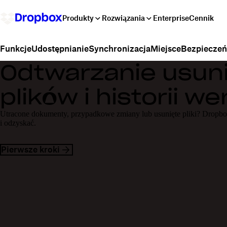
Produkty
Rozwiązania
Enterprise
Cennik
Udostępnianie
Synchronizacja
Miejsce
Bezpiecze
Funkcje
Odtwarzanie usun
plików i historii wer
Utracone dokumenty, przypadkowe zmiany lub usunięte pliki? Dropbo
i odzyskać.
Pierwsze kroki