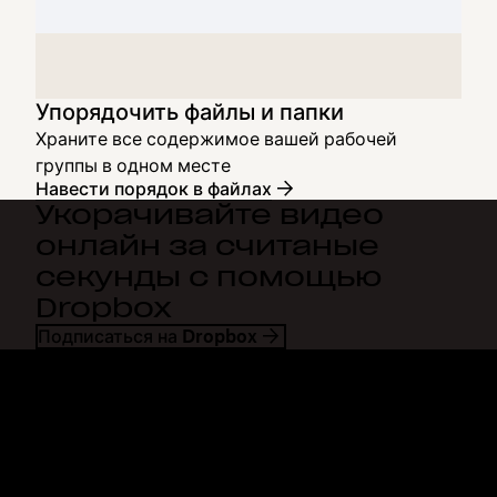
Упорядочить файлы и папки
Храните все содержимое вашей рабочей
группы в одном месте
Навести порядок в файлах
Укорачивайте видео
онлайн за считаные
секунды с помощью
Dropbox
Подписаться на Dropbox
Dropbox
Продукты
Программа для
Plus
компьютера
Professional
Мобильное приложение
Business
Интеграция
Enterprise
Функции
Dash