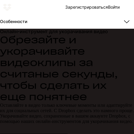
Зарегистрироваться
Войти
Особенности
Онлайн-инструмент для укорачивания видео
Обрезайте и
укорачивайте
видеоклипы за
считаные секунды,
чтобы сделать их
еще понятнее
Оставляйте в видео только ключевые моменты или адаптируйте
их для социальных сетей. С Dropbox сделать это намного проще.
Укорачивайте видео, сохраненные в вашем аккаунте Dropbox, с
помощью наших онлайн-инструментов для укорачивания видео.