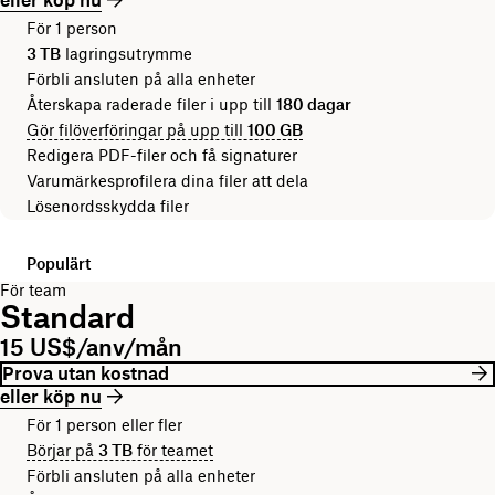
För 1 person
3 TB
lagringsutrymme
Förbli ansluten på alla enheter
Återskapa raderade filer i upp till
180 dagar
Gör filöverföringar på upp till
100 GB
Redigera PDF-filer och få signaturer
Varumärkesprofilera dina filer att dela
Lösenordsskydda filer
Populärt
För team
Standard
15 US$/anv/mån
Prova utan kostnad
eller köp nu
För 1 person eller fler
Börjar på
3 TB
för teamet
Förbli ansluten på alla enheter