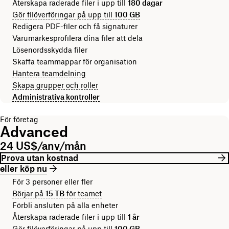
Återskapa raderade filer i upp till
180 dagar
Gör filöverföringar på upp till
100 GB
Redigera PDF-filer och få signaturer
Varumärkesprofilera dina filer att dela
Lösenordsskydda filer
Skaffa teammappar för organisation
Hantera teamdelning
Skapa grupper och roller
Administrativa kontroller
För företag
Advanced
24 US$/anv/mån
Prova utan kostnad
eller köp nu
För 3 personer eller fler
Börjar på
15 TB
för teamet
Förbli ansluten på alla enheter
Återskapa raderade filer i upp till
1 år
Gör filöverföringar på upp till
100 GB