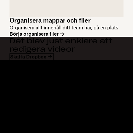
Organisera mappar och filer
Organisera allt innehåll ditt team har, på en plats
Börja organisera filer
Det blev just enklare att
redigera videor
Skaffa Dropbox
Dropbox
Produkter
Klienten
Plus
Mobilapp
Professional
Integreringar
Business
Funktioner
Enterprise
Lösningar
Dash
Säkerhet
DocSend
Tidig åtkomst
Dropbox Sign
Mallar
Reclaim.ai
Kostnadsfria verktyg
Planer
Produktuppdateringar