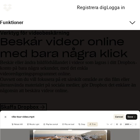
Registrera dig
Logga in
Funktioner
Verktyg för videobeskärning
Beskär videor online
med bara några klick
Beskär eller ändra bildförhållandet i videor som lagras i ditt Dropbox-
konto på bara några sekunder, med det enkla
videoredigeringsprogrammet online.
Oavsett om du vill fokusera på ett särskilt område av din film eller
återanvända materialet på sociala medier, gör Dropbox det enklare än
någonsin att beskära videor online.
Skaffa Dropbox