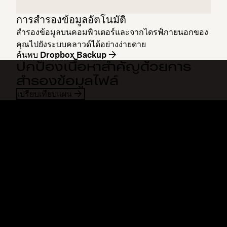
การสำรองข้อมูลอัตโนมัติ
สำรองข้อมูลบนคอมพิวเตอร์และจากไดรฟ์ภายนอกของ
คุณไปยังระบบคลาวด์ได้อย่างง่ายดาย
ค้นพบ Dropbox Backup
ปกป้องเนื้อหาสำคัญด้วยการ
สำรองข้อมูลไฟล์
เปรียบเทียบแผน
Dropbox
ผลิตภัณฑ์
แอปเดสก์ท็อป
Plus
แอปสำหรับอุปกรณ์เคลื่อนที่
Professional
การผสานการทำงาน
Business
คุณสมบัติ
Enterprise
โซลูชัน
Dash
การรักษาความปลอดภัย
DocSend
การเข้าถึงก่อนใคร
Dropbox Sign
แม่แบบ
Reclaim.ai
เครื่องมือฟรี
แผนบริการ
การอัพเดทผลิตภัณฑ์