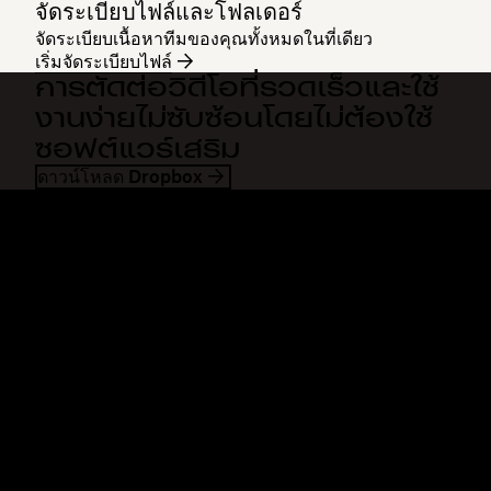
จัดระเบียบไฟล์และโฟลเดอร์
จัดระเบียบเนื้อหาทีมของคุณทั้งหมดในที่เดียว
เริ่มจัดระเบียบไฟล์
การตัดต่อวิดีโอที่รวดเร็วและใช้
งานง่ายไม่ซับซ้อนโดยไม่ต้องใช้
ซอฟต์แวร์เสริม
ดาวน์โหลด Dropbox
Dropbox
ผลิตภัณฑ์
แอปเดสก์ท็อป
Plus
แอปสำหรับอุปกรณ์เคลื่อนที่
Professional
การผสานการทำงาน
Business
คุณสมบัติ
Enterprise
โซลูชัน
Dash
การรักษาความปลอดภัย
DocSend
การเข้าถึงก่อนใคร
Dropbox Sign
แม่แบบ
Reclaim.ai
เครื่องมือฟรี
แผนบริการ
การอัพเดทผลิตภัณฑ์
คุณสมบัติ
การสนับสนุน