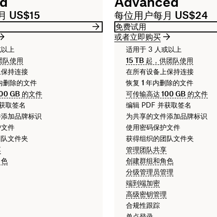
rd
Advanced
 US$15
每位用户每月 US$24
免费试用
或者立即购买
或以上
适用于 3 人或以上
团队使用
15 TB
起，供团队使用
上保持连接
在所有设备上保持连接
内删除的文件
恢复
1 年
内删除的文件
00 GB
的文件
可传输高达
100 GB
的文件
并获取签名
编辑 PDF 并获取签名
件添加品牌标识
为共享的文件添加品牌标识
护文件
使用密码保护文件
团队文件夹
获得组织的团队文件夹
享
管理团队共享
角色
创建群组和角色
分级管理员管理
端到端加密
高级密钥管理
合规性跟踪
单点登录