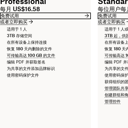
Professional
Standa
每月 US$16.58
每位用户每月
免费试用
免费试用
或者立即购买
或者立即购买
适用于 1 人
适用于 1 人
3TB
存储空间
3TB
起，供
在所有设备上保持连接
在所有设备
恢复
180 天
内删除的文件
恢复
180 天
可传输高达
100 GB
的文件
可传输高达
1
编辑 PDF 并获取签名
编辑 PDF 
为共享的文件添加品牌标识
为共享的文
使用密码保护文件
使用密码保
获得组织的
管理团队共
创建群组和
管理控件