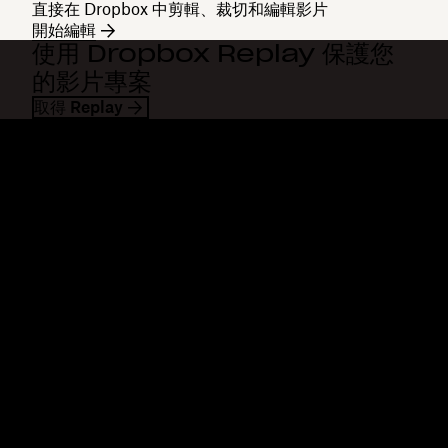
直接在 Dropbox 中剪輯、裁切和編輯影片
開始編輯
使用 Dropbox Replay 保護您
的影片專案
取得 Replay
Dropbox
產品
桌面應用程式
Plus
行動應用程式
Professional
整合
Business
功能
Enterprise
解決方案
Dash
安全性
DocSend
搶先體驗
Dropbox Sign
範本
Reclaim.ai
免費工具
方案
產品更新
功能
支援服務
傳送超大檔案
說明中心
傳送長影片
聯絡我們
雲端相片儲存空間
隱私權和條款