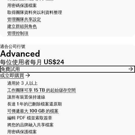
用密碼保護檔案
取得團隊資料夾以利資料整理
管理團隊共享設定
建立群組與角色
管理控制項
適合公司行號
Advanced
每位使用者每月 US$24
免費試用
或立即購買
適用於 3 人以上
工作團隊可享
15 TB
的起始儲存空間
讓所有裝置保持連線
長達
1 年
的已刪除檔案還原期
可傳遞最大
100 GB
的檔案
編輯 PDF 檔並索取簽章
將您的品牌融入共享檔案
用密碼保護檔案