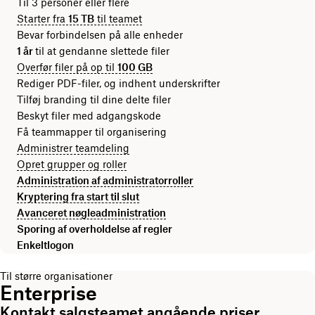
Til 3 personer eller flere
Starter fra
15 TB
til teamet
Bevar forbindelsen på alle enheder
1 år
til at gendanne slettede filer
Overfør filer på op til
100 GB
Rediger PDF-filer, og indhent underskrifter
Tilføj branding til dine delte filer
Beskyt filer med adgangskode
Få teammapper til organisering
Administrer teamdeling
Opret grupper og roller
Administration af administratorroller
Kryptering fra start til slut
Avanceret nøgleadministration
Sporing af overholdelse af regler
Enkeltlogon
Til større organisationer
Enterprise
Kontakt salgsteamet angående priser