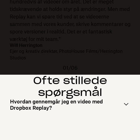
hundredvis af videoer om året. Det er meget
tidskrævende at holde styr på ændringer. Men med
Replay kan vi spare tid ved at se videoerne
sammen med vores kunder, skrive kommentarer og
spore versioner i realtid. Det er et fantastisk
værktøj for mit team."
Will Herrington
Ejer og kreativ direktør, PhotoHouse Films/Herrington
Studios
01/06
Ofte stillede
spørgsmål
Hvordan gennemgår jeg en video med
Dropbox Replay?