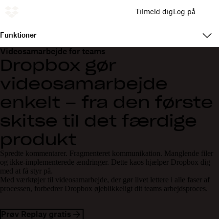
Tilmeld dig
Log på
Funktioner
Videosamarbejde for teams
Dropbox gør
videosamarbejde
enkelt – fra den første
skitse til det færdige
produkt
Spredte kommentarer. Fragmenteret kommunikation. Manglende filer
og ikke-implementerede ændringer. Dette kaos hjælper Dropbox dig
med at få styr på.
Med værktøjer til videosamarbejde, der gør livet lettere i alle faser af
processen, forbedrer Dropbox øjeblikkeligt dit teams arbejdsproces.
Prøv Replay gratis