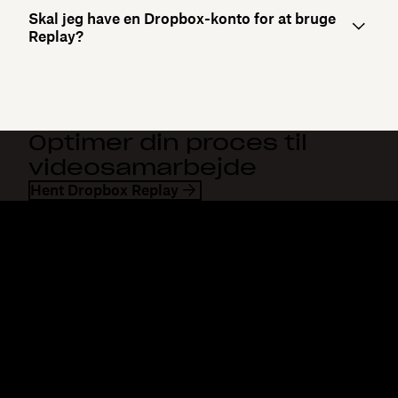
Skal jeg have en Dropbox-konto for at bruge
Replay?
Optimer din proces til
videosamarbejde
Hent Dropbox Replay
Dropbox
Produkter
Til computeren
Plus
Mobilapp
Professional
Integrationer
Business
Funktioner
Enterprise
Løsninger
Dash
Sikkerhed
DocSend
Tidlig adgang
Dropbox Sign
Skabeloner
Reclaim.ai
Gratis værktøjer
Planer