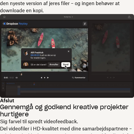
den nyeste version af jeres filer – og ingen behøver at
downloade en kopi.
Afslut
Gennemgå og godkend kreative projekter
hurtigere
Sig farvel til spredt videofeedback.
Del videofiler i HD-kvalitet med dine samarbejdspartnere –