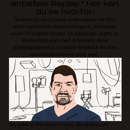
anbefale Replay.* Her kan
du se hvorfor:
*Baseret på en Dropbox-undersøgelse fra 2021
med registrerede Dropbox-brugere, som havde
anvendt Dropbox Replay. De adspurgte sagde, at
Replay hjalp dem med at forenkle deres
arbejdsgang ved at indsamle feedback fra flere
samarbejdspartnere på ét sted.
"Jeg leder et distribueret team, der producerer