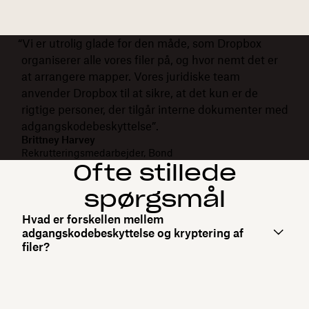
“Vi er utrolig glade for den måde, som Dropbox
organiserer alle vores filer på, og hvor nemt det er
at arrangere mapper. Vores juridiske team
anvender Dropbox til at sikre, at det kun er de
rigtige personer, der tilgår interne dokumenter med
adgangskodebeskyttelse”.
Brittney Harvey
Rekrutteringsmedarbejder, Bond
Ofte stillede
spørgsmål
Hvad er forskellen mellem
adgangskodebeskyttelse og kryptering af
filer?