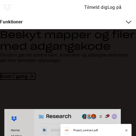
Tilmeld dig
Log på
Funktioner
Beskyt mapper og filer
med adgangskode
Dropbox gør det nemt at sikre, kontrollere og adgangskodebeskytte
alle dine følsomme oplysninger.
Kom i gang