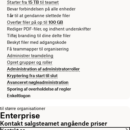
Starter fra
15 TB
til teamet
Bevar forbindelsen på alle enheder
1 år
til at gendanne slettede filer
Overfør filer på op til
100 GB
Rediger PDF-filer, og indhent underskrifter
Tilføj branding til dine delte filer
Beskyt filer med adgangskode
Få teammapper til organisering
Administrer teamdeling
Opret grupper og roller
Administration af administratorroller
Kryptering fra start til slut
Avanceret nøgleadministration
Sporing af overholdelse af regler
Enkeltlogon
til større organisationer
Enterprise
Kontakt salgsteamet angående priser