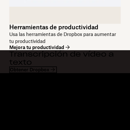
Herramientas de productividad
Usa las herramientas de Dropbox para aumentar
tu productividad
Mejora tu productividad
Transcripción de vídeo a
texto
Obtener Dropbox
Dropbox
Productos
Aplicación para escritorio
Plus
Aplicación móvil
Professional
Integraciones
Business
Funciones
Enterprise
Soluciones
Dash
Seguridad
DocSend
Acceso preliminar
Dropbox Sign
Plantillas
Reclaim.ai