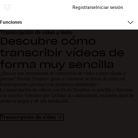
Registrarse
Iniciar sesión
Funciones
Transcripción de vídeo a texto
Descubre cómo
transcribir vídeos de
forma muy sencilla
¿Buscas una herramienta de conversión de vídeo a texto rápida y
precisa? Prueba Dropbox gratis y convierte archivos de vídeo en
transcripciones precisas con asistencia multilingüe.
La transcripción de vídeos con IA en Dropbox es sencilla y funciona
con muchos formatos que facilitan la colaboración, incluidos tipos de
archivos largos y de alta resolución.
Transcripción de vídeo