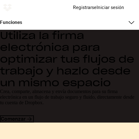
Registrarse
Iniciar sesión
Funciones
Utiliza la firma
electrónica para
optimizar tus flujos de
trabajo y hazlo desde
un mismo espacio
Crea, comparte, almacena y envía documentos para su firma
electrónica en un flujo de trabajo seguro y fluido, directamente desde
tu cuenta de Dropbox.
Comenzar