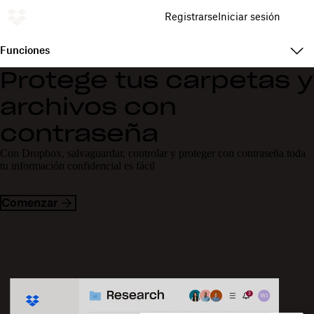
Registrarse
Iniciar sesión
Funciones
Protege tus carpetas y
archivos con
contraseña
Con Dropbox, salvaguardar, controlar y proteger con contraseña toda
tu información confidencial es fácil
Comenzar