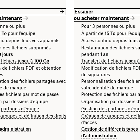
Essayer
aintenant
ou acheter maintenant
onne ou plus
Pour 3 personnes ou plus
 To
pour l’équipe
À partir de
15 To
pour l’équi
nu depuis tous vos appareils
Accès continu depuis tous 
n des fichiers supprimés
Restauration des fichiers 
0 jours
pendant
1 an
 fichiers jusqu’à
100 Go
Transfert de fichiers jusqu’
 de fichiers PDF et obtention
Modification de fichiers PD
es
de signatures
tion des fichiers partagés avec
Personnalisation des fichie
ité de marque
votre identité de marque
es fichiers par mot de passe
Protection des fichiers par
n par dossiers d’équipe
Organisation par dossiers d
 partages d’équipe
Gestion des partages d’équ
groupes et définition des droits
Création de groupes et défin
d’accès
’administration
Gestion de différents types
d’administrateur