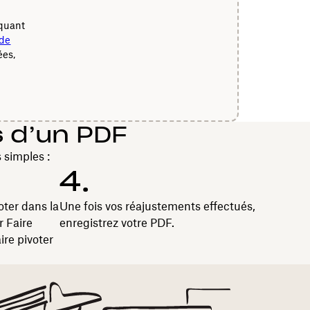
iquant
 de
ées,
s d’un PDF
 simples :
4.
oter dans la
Une fois vos réajustements effectués,
r Faire
enregistrez votre PDF.
ire pivoter