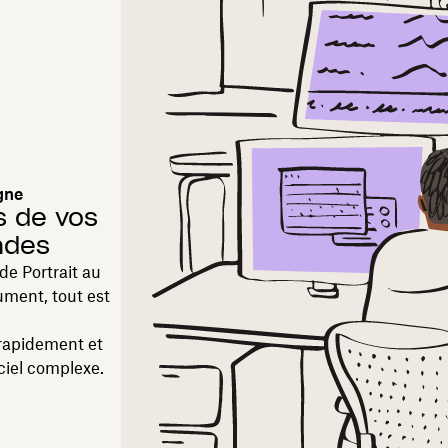
gne
s de vos
ndes
e Portrait au
ment, tout est
 rapidement et
iciel complexe.