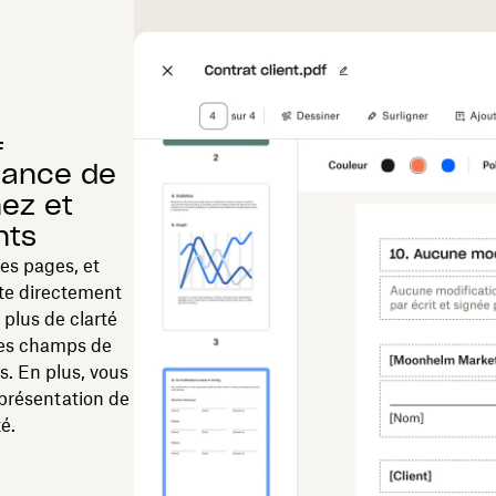
F
ssance de
nez et
nts
es pages, et
xte directement
 plus de clarté
 des champs de
s. En plus, vous
 présentation de
é.