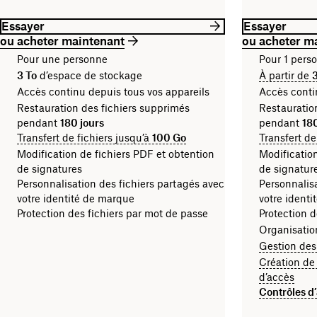
Essayer
Essayer
ou acheter maintenant
ou acheter m
Pour une personne
Pour 1 pers
3 To
d’espace de stockage
À partir de
3
Accès continu depuis tous vos appareils
Accès conti
Restauration des fichiers supprimés
Restauratio
pendant
180 jours
pendant
18
Transfert de fichiers jusqu’à
100 Go
Transfert de
Modification de fichiers PDF et obtention
Modification
de signatures
de signatur
Personnalisation des fichiers partagés avec
Personnalisa
votre identité de marque
votre ident
Protection des fichiers par mot de passe
Protection d
Organisatio
Gestion des
Création de 
d’accès
Contrôles d