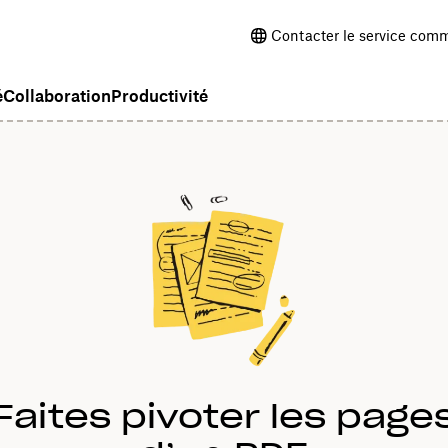
Contacter le service comm
é
Collaboration
Productivité
Faites pivoter les page