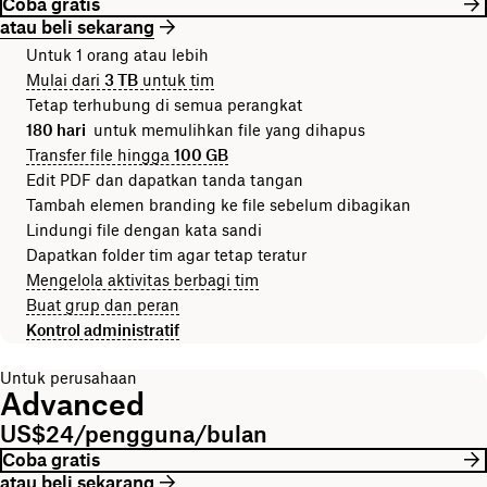
Coba gratis
atau beli sekarang
Untuk 1 orang atau lebih
Mulai dari
3 TB
untuk tim
Tetap terhubung di semua perangkat
180 hari
untuk memulihkan file yang dihapus
Transfer file hingga
100 GB
Edit PDF dan dapatkan tanda tangan
Tambah elemen branding ke file sebelum dibagikan
Lindungi file dengan kata sandi
Dapatkan folder tim agar tetap teratur
Mengelola aktivitas berbagi tim
Buat grup dan peran
Kontrol administratif
Untuk perusahaan
Advanced
US$24/pengguna/bulan
Coba gratis
atau beli sekarang