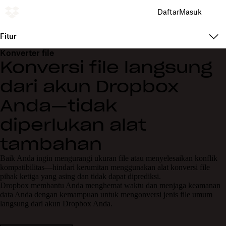
Daftar
Masuk
Fitur
Konverter file
Konversi file langsung
dari akun Dropbox
Anda—tidak
diperlukan alat
tambahan
Baik Anda ingin mengurangi ukuran file atau menyelesaikan konflik
kompatibilitas—hindari kerumitan menggunakan alat konversi file
pihak ketiga yang asing dan tidak dapat diprediksi.
Dropbox membantu Anda menghemat waktu dan menjaga keamanan
data Anda dengan kemampuan untuk mengonversi jenis file umum
langsung dari akun Dropbox Anda.