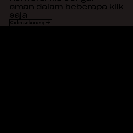
aman dalam beberapa klik
saja
Coba sekarang
Dropbox
Produk
Aplikasi desktop
Plus
Aplikasi mobile
Professional
Integrasi
Business
Fitur
Enterprise
Solusi
Dash
Keamanan
DocSend
Akses awal
Dropbox Sign
Templates
Reclaim.ai
Alat gratis
Paket
Pembaruan produk
Fitur
Dukungan
Kirim file besar
Pusat bantuan
Kirim video panjang
Hubungi kami
Penyimpanan foto di awan
Privasi & ketentuan
Transfer file aman
Kebijakan cookie