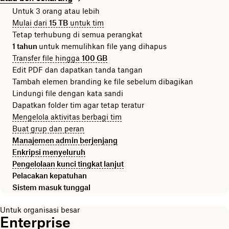
Untuk 3 orang atau lebih
Mulai dari
15 TB
untuk tim
Tetap terhubung di semua perangkat
1 tahun
untuk memulihkan file yang dihapus
Transfer file hingga
100 GB
Edit PDF dan dapatkan tanda tangan
Tambah elemen branding ke file sebelum dibagikan
Lindungi file dengan kata sandi
Dapatkan folder tim agar tetap teratur
Mengelola aktivitas berbagi tim
Buat grup dan peran
Manajemen admin berjenjang
Enkripsi menyeluruh
Pengelolaan kunci tingkat lanjut
Pelacakan kepatuhan
Sistem masuk tunggal
Untuk organisasi besar
Enterprise