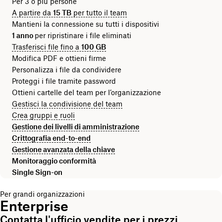
Per 3 o più persone
A partire da
15 TB
per tutto il team
Mantieni la connessione su tutti i dispositivi
1 anno
per ripristinare i file eliminati
Trasferisci file fino a
100 GB
Modifica PDF e ottieni firme
Personalizza i file da condividere
Proteggi i file tramite password
Ottieni cartelle del team per l’organizzazione
Gestisci la condivisione del team
Crea gruppi e ruoli
Gestione dei livelli di amministrazione
Crittografia end-to-end
Gestione avanzata della chiave
Monitoraggio conformità
Single Sign-on
Per grandi organizzazioni
Enterprise
Contatta l'ufficio vendite per i prezzi