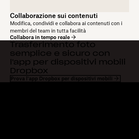
Collaborazione sui contenuti
Modifica, condividi e collabora ai contenuti con i
membri del team in tutta facilità
Collabora in tempo reale
Trasferimento foto
semplice e sicuro con
l'app per dispositivi mobili
Dropbox
Prova l'app Dropbox per dispositivi mobili
Dropbox
Prodotti
Applicazione desktop
Plus
App mobile
Professional
Integrazioni
Business
Funzioni
Enterprise
Soluzioni
Dash
Sicurezza
DocSend
Accesso anticipato
Dropbox Sign