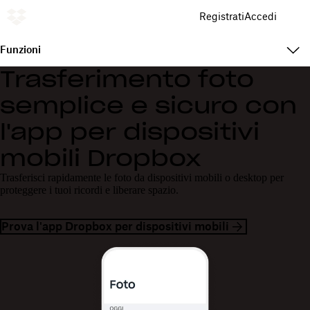
Registrati
Accedi
Funzioni
Trasferimento foto
semplice e sicuro con
l'app per dispositivi
mobili Dropbox
Trasferisci rapidamente le foto da dispositivi mobili o desktop per
proteggere i tuoi ricordi e liberare spazio.
Prova l'app Dropbox per dispositivi mobili