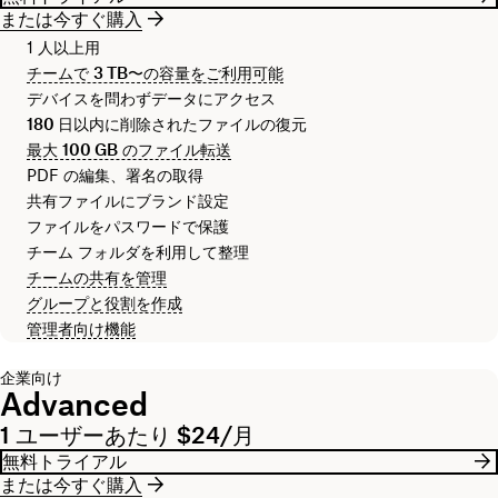
または今すぐ購入
1 人以上用
チームで
3 TB
〜の容量をご利用可能
デバイスを問わずデータにアクセス
180 日
以内に削除されたファイルの復元
最大
100 GB
のファイル転送
PDF の編集、署名の取得
共有ファイルにブランド設定
ファイルをパスワードで保護
チーム フォルダを利用して整理
チームの共有を管理
グループと役割を作成
管理者向け機能
企業向け
Advanced
1 ユーザーあたり $24/月
無料トライアル
または今すぐ購入