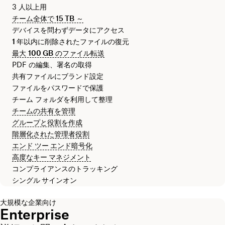
3 人以上用
チーム全体で
15 TB
～
デバイスを問わずデータにアクセス
1 年
以内に削除されたファイルの復元
最大
100 GB
のファイル転送
PDF の編集、署名の取得
共有ファイルにブランド設定
ファイルをパスワードで保護
チーム フォルダを利用して整理
チームの共有を管理
グループと役割を作成
階層化された管理者役割
エンド ツー エンド暗号化
高度なキー マネジメント
コンプライアンスのトラッキング
シングル サインオン
大規模な企業向け
Enterprise