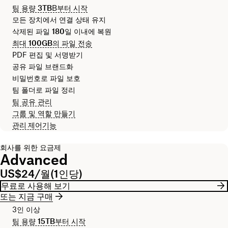
팀 용량
3TB
B부터 시작
모든 장치에서 연결 상태 유지
삭제된 파일
180일
이내에 복원
최대
100GB
의 파일 전송
PDF 편집 및 서명받기
공유 파일 브랜드화
비밀번호로 파일 보호
팀 폴더로 파일 정리
팀 공유 관리
그룹 및 역할 만들기
관리 제어기능
회사를 위한 요금제
Advanced
US$24/월(1인당)
무료로 사용해 보기
또는 지금 구매
3인 이상
팀 용량
15TB
부터 시작