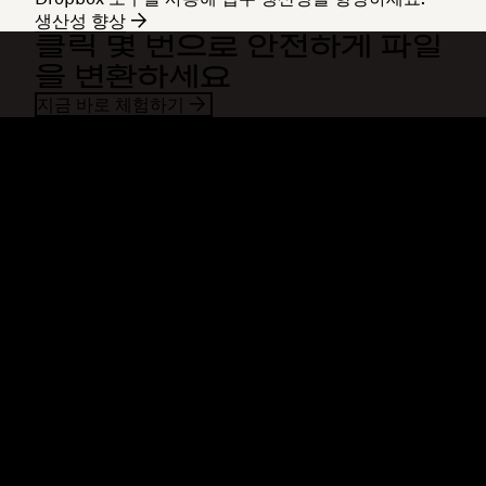
생산성 향상
클릭 몇 번으로 안전하게 파일
을 변환하세요
지금 바로 체험하기
Dropbox
제품
데스크톱 앱
Plus
모바일 앱
Professional
통합
Business
기능
Enterprise
솔루션
Dash
보안
DocSend
미리 체험하기
Dropbox Sign
템플릿
Reclaim.ai
무료 도구
요금제
제품 업데이트
기능
지원
대용량 파일 전송
도움말 센터
긴 동영상 전송
문의하기
클라우드 사진 스토리지
개인정보처리방침 및 이용약관