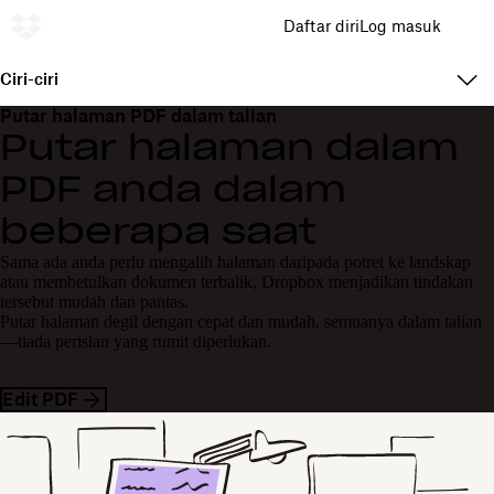
Daftar diri
Log masuk
Ciri-ciri
Putar halaman PDF dalam talian
Putar halaman dalam
PDF anda dalam
beberapa saat
Sama ada anda perlu mengalih halaman daripada potret ke landskap
atau membetulkan dokumen terbalik, Dropbox menjadikan tindakan
tersebut mudah dan pantas.
Putar halaman degil dengan cepat dan mudah, semuanya dalam talian
—tiada perisian yang rumit diperlukan.
Edit PDF