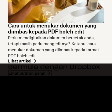
Cara untuk menukar dokumen yang
diimbas kepada PDF boleh edit
Perlu mendigitalkan dokumen bercetak anda,
tetapi masih perlu mengeditnya? Ketahui cara
menukar dokumen yang diimbas kepada format
PDF boleh edit.
Lihat artikel
Bermula dengan Dropbox
Lihat butiran pelan
Dropbox
Produk
Apl desktop
Plus
Apl mudah alih
Professional
Integrasi
Business
Ciri-ciri
Enterprise
Penyelesaian
Dash