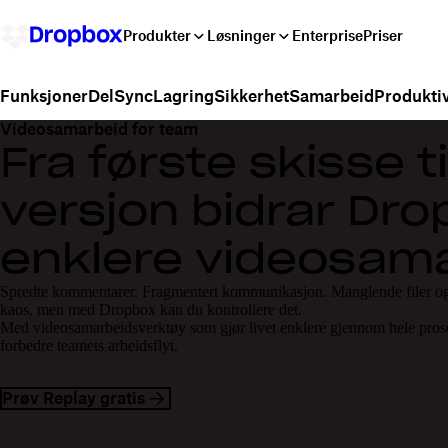
Produkter
Løsninger
Enterprise
Priser
Del
Sync
Lagring
Sikkerhet
Samarbeid
Produktiv
Funksjoner
Videosamarbeid for team
Fra første skisse ti
versjon bidrar Drop
enklere videosam
Spredte kommentarer. Fragmentert kommunikasjon. Manglende filer og uf
kaos, men med Dropbox kan du kontrollere det.
Med videosamarbeidsverktøy som gjør livet enklere gjennom hele pro
forbedre teamets arbeidsflyt.
Prøv Replay gratis