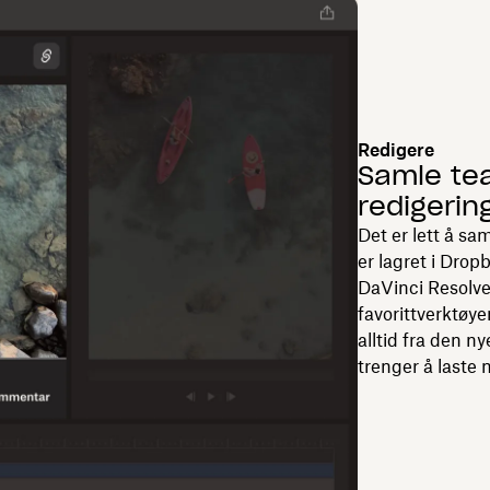
Redigere
Samle te
redigerin
Det er lett å sa
er lagret i Dro
DaVinci Resolve
favorittverktøy
alltid fra den n
trenger å laste 