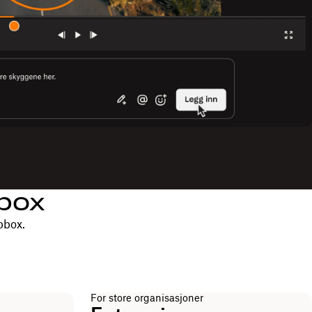
pbox
pbox.
For store organisasjoner