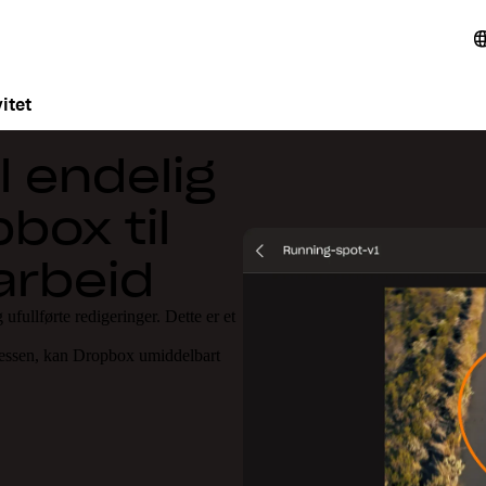
itet
l endelig
box til
arbeid
ullførte redigeringer. Dette er et
sessen, kan Dropbox umiddelbart