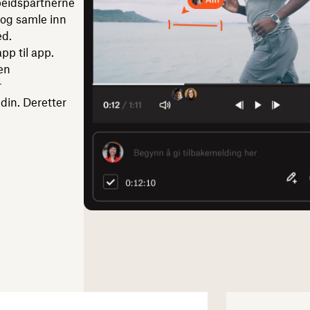
rbeidspartnerne
 og samle inn
ed.
pp til app.
 en
r
 din. Deretter