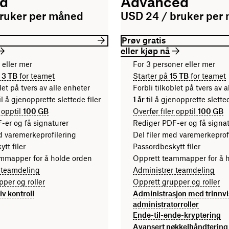
rd
Advanced
bruker per måned
USD 24 / bruker per
Prøv gratis
eller kjøp nå
 eller mer
For 3 personer eller mer
d
3 TB
for teamet
Starter på
15 TB
for teamet
let på tvers av alle enheter
Forbli tilkoblet på tvers av 
il å gjenopprette slettede filer
1 år
til å gjenopprette slett
r opptil
100 GB
Overfør filer opptil
100 GB
-er og få signaturer
Rediger PDF-er og få signa
d varemerkeprofilering
Del filer med varemerkeprof
tt filer
Passordbeskytt filer
mmapper for å holde orden
Opprett teammapper for å 
 teamdeling
Administrer teamdeling
per og roller
Opprett grupper og roller
v kontroll
Administrasjon med trinnv
administratorroller
Ende-til-ende-kryptering
Avansert nøkkelhåndtering