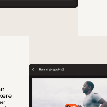
nn
kere
ger.