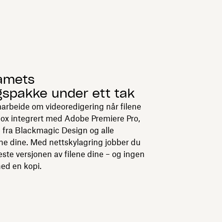
amets
gspakke under ett tak
marbeide om videoredigering når filene
pbox integrert med Adobe Premiere Pro,
 fra Blackmagic Design og alle
ene dine. Med nettskylagring jobber du
yeste versjonen av filene dine – og ingen
ned en kopi.