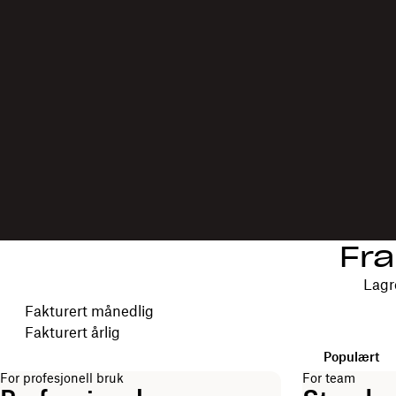
Fra
Lagr
Velg faktureringsperiode
Fakturert månedlig
Fakturert årlig
Populært
For profesjonell bruk
For team