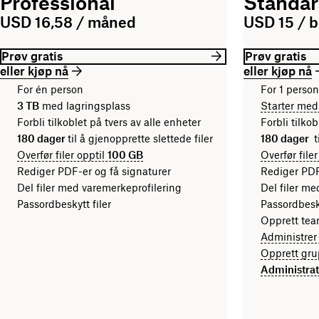
Professional
Standa
USD 16,58 / måned
USD 15 / 
Prøv gratis
Prøv gratis
eller kjøp nå
eller kjøp nå
For én person
For 1 person
3 TB
med lagringsplass
Starter me
Forbli tilkoblet på tvers av alle enheter
Forbli tilkob
180 dager
til å gjenopprette slettede filer
180 dager
t
Overfør filer opptil
100 GB
Overfør file
Rediger PDF-er og få signaturer
Rediger PDF
Del filer med varemerkeprofilering
Del filer me
Passordbeskytt filer
Passordbesky
Opprett tea
Administrer
Opprett grup
Administrati