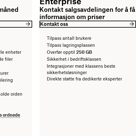
Enterprise
 måned
Kontakt salgsavdelingen for å få
informasjon om priser
Kontakt oss
Tilpass antall brukere
Tilpass lagringsplassen
alle enheter
Overfør opptil
250 GB
ede filer
Sikkerhet i bedriftsklassen
Integrasjoner med klassens beste
sikkerhetsløsninger
turer
Direkte støtte fra dedikerte eksperter
ilering
holde orden
is ordnede