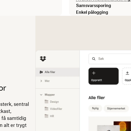
Samsvarssporing
Enkel pålogging
or
sterk, sentral
tkast,
 få samtidig
n alt er trygt