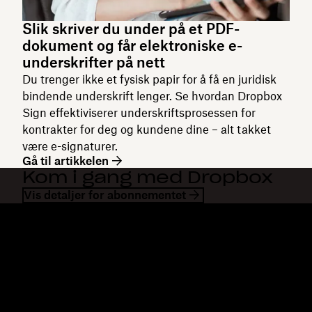
Slik skriver du under på et PDF-
dokument og får elektroniske e-
underskrifter på nett
Du trenger ikke et fysisk papir for å få en juridisk
bindende underskrift lenger. Se hvordan Dropbox
Sign effektiviserer underskriftsprosessen for
kontrakter for deg og kundene dine – alt takket
være e-signaturer.
Gå til artikkelen
Kom i gang med Dropbox
Vis detaljer for abonnementet
Dropbox
Produkter
Skrivebordsapp
Plus
Mobilapp
Professional
Integrering
Business
Funksjoner
Enterprise
Løsninger
Dash
Sikkerhet
DocSend