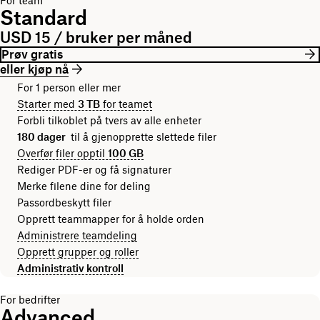
For team
Standard
USD 15 / bruker per måned
Prøv gratis
eller kjøp nå
For 1 person eller mer
Starter med
3 TB
for teamet
Forbli tilkoblet på tvers av alle enheter
180 dager
til å gjenopprette slettede filer
Overfør filer opptil
100 GB
Rediger PDF-er og få signaturer
Merke filene dine for deling
Passordbeskytt filer
Opprett teammapper for å holde orden
Administrere teamdeling
Opprett grupper og roller
Administrativ kontroll
For bedrifter
Advanced