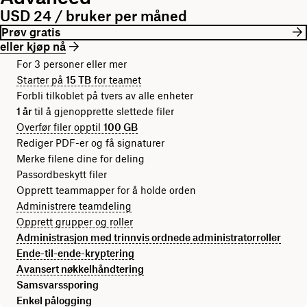
USD 24 / bruker per måned
Prøv gratis
eller kjøp nå
For 3 personer eller mer
Starter på
15 TB
for teamet
Forbli tilkoblet på tvers av alle enheter
1 år
til å gjenopprette slettede filer
Overfør filer opptil
100 GB
Rediger PDF-er og få signaturer
Merke filene dine for deling
Passordbeskytt filer
Opprett teammapper for å holde orden
Administrere teamdeling
Opprett grupper og roller
Administrasjon med trinnvis ordnede administratorroller
Ende-til-ende-kryptering
Avansert nøkkelhåndtering
Samsvarssporing
Enkel pålogging