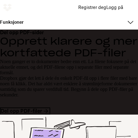
Registrer deg
Logg på
Funksjoner
Del opp PDF-sider
Opprett klarere og mer
kortfattede PDF-filer
Noen ganger er to dokumenter bedre enn ett. La filene fokusere på det
aktuelle emnet, og del PDF-filene opp i separate filer med separate
formål.
Dropbox gjør det lett å dele én enkelt PDF-fil opp i flere filer med bare
noen få klikk. Det har aldri vært enklere å strømlinjeforme dokumenter
samtidig som du sparer verdifull tid. Begynn å dele opp PDF-filer på
sekunder.
Del opp PDF-filer