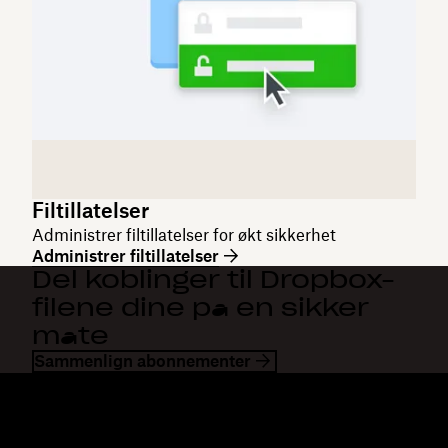
Filtillatelser
Administrer filtillatelser for økt sikkerhet
Administrer filtillatelser
Del koblinger til Dropbox-
filene dine på en sikker
måte
Sammenlign abonnementer
Dropbox
Produkter
Skrivebordsapp
Plus
Mobilapp
Professional