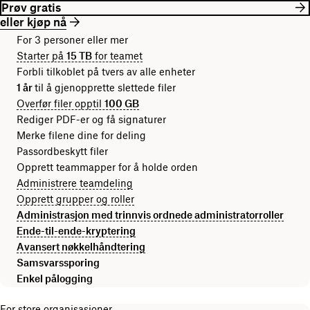
Prøv gratis
eller kjøp nå
For 3 personer eller mer
Starter på
15 TB
for teamet
Forbli tilkoblet på tvers av alle enheter
1 år
til å gjenopprette slettede filer
Overfør filer opptil
100 GB
Rediger PDF-er og få signaturer
Merke filene dine for deling
Passordbeskytt filer
Opprett teammapper for å holde orden
Administrere teamdeling
Opprett grupper og roller
Administrasjon med trinnvis ordnede administratorroller
Ende-til-ende-kryptering
Avansert nøkkelhåndtering
Samsvarssporing
Enkel pålogging
For store organisasjoner