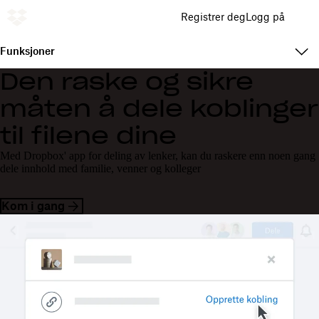
Registrer deg
Logg på
Funksjoner
Den raske og sikre
måten å dele koblinger
til filene dine
Med Dropbox' app for deling av lenker, kan du raskere enn noen gang
dele innhold med familie, venner og kolleger
Kom i gang