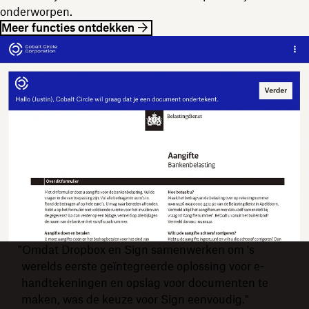
onderworpen.
Meer functies ontdekken
"Omdat Dropbox en Sign samenwerken om 's
werelds eerste geïntegreerde oplossing voor e-
handtekeningen en opslag voor documenten te
maken, was de keuze voor Sign eenvoudig."