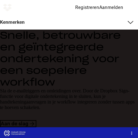
Registreren
Aanmelden
Kenmerken
Snelle, betrouwbare
en geïntegreerde
ondertekening voor
een soepelere
workflow
Sla de e-mailtriggers en omleidingen over. Door de Dropbox Sign-
functie voor digitale ondertekening in te sluiten, kun je
handtekeningaanvragen in je workflow integreren zonder tussen apps
te hoeven schakelen.
Aan de slag