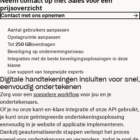
Neem contact op met Sales voor een
prijsoverzicht
Contact met ons opnemen
Aantal gebruikers aanpassen
Opslagruimte aanpassen
Tot
250 GB
overdragen
Beveiliging op ondernemingsniveau
Integraties met de beste beveiligingsoplossingen in deze
klasse
Live support van toegewijde experts
Digitale handtekeningen insluiten voor snel,
eenvoudig ondertekenen
Zorg voor een
soepelere workflow
voor jou en je
ondertekenaars.
Of je nu onze kant-en-klare integratie of onze API gebruikt,
je kunt onze geïntegreerde ondertekeningsoplossing
eenvoudig in je website of applicatie implementeren.
Dankzij geautomatiseerde stappen verloopt het proces
soepel voor ondertekenaars en verzenders, zodat je snel de