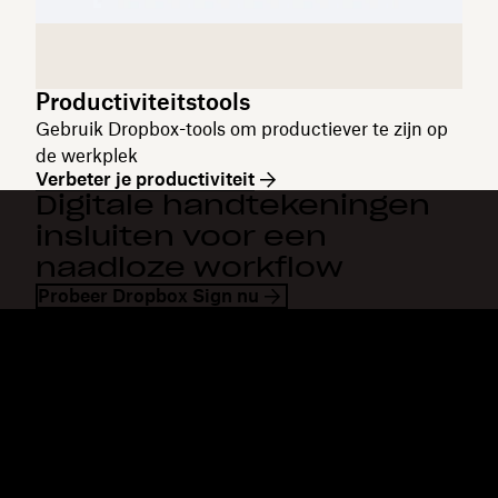
Productiviteitstools
Gebruik Dropbox-tools om productiever te zijn op
de werkplek
Verbeter je productiviteit
Digitale handtekeningen
insluiten voor een
naadloze workflow
Probeer Dropbox Sign nu
Dropbox
Producten
Desktopapp
Plus
Mobiele app
Professional
Integraties
Business
Functies
Enterprise
Oplossingen
Dash
Beveiliging
DocSend
Vroege toegang
Dropbox Sign