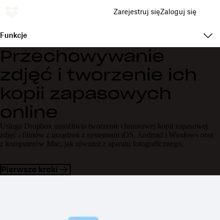
Zarejestruj się
Zaloguj się
Funkcje
Przechowywanie
zdjęć i tworzenie ich
kopii zapasowych
online
Usługa Dropbox umożliwia tworzenie chmurowej kopii zapasowej
zdjęć i filmów z urządzeń z systemami iOS, Android i Windows oraz
z komputerów Mac, jak również z aparatu fotograficznego.
Pierwsze kroki