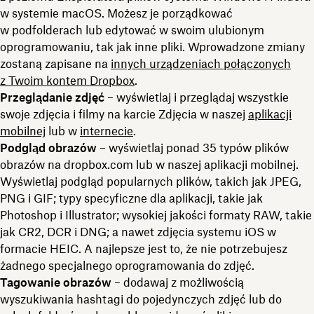
w systemie macOS. Możesz je porządkować
w podfolderach lub edytować w swoim ulubionym
oprogramowaniu, tak jak inne pliki. Wprowadzone zmiany
zostaną zapisane na
innych urządzeniach połączonych
z Twoim kontem Dropbox
.
Przeglądanie zdjęć
– wyświetlaj i przeglądaj wszystkie
swoje zdjęcia i filmy na karcie Zdjęcia w naszej
aplikacji
mobilnej
lub w
internecie
.
Podgląd obrazów
– wyświetlaj ponad 35 typów plików
obrazów na dropbox.com lub w naszej aplikacji mobilnej.
Wyświetlaj podgląd popularnych plików, takich jak JPEG,
PNG i GIF; typy specyficzne dla aplikacji, takie jak
Photoshop i Illustrator; wysokiej jakości formaty RAW, takie
jak CR2, DCR i DNG; a nawet zdjęcia systemu iOS w
formacie HEIC. A najlepsze jest to, że nie potrzebujesz
żadnego specjalnego oprogramowania do zdjęć.
Tagowanie obrazów
– dodawaj z możliwością
wyszukiwania hashtagi do pojedynczych zdjęć lub do