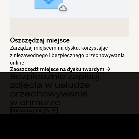
Oszczędzaj miejsce
Zarządzaj miejscem na dysku, korzystając
z niezawodnego i bezpiecznego przechowywania
online
Zaoszczędź miejsce na dysku twardym
Bezpiecznie zapisuj
zdjęcia w usłudze
przechowywania
w chmurze
Porównaj taryfy
Dropbox
Produkty
Aplikacja komputerowa
Plus
Aplikacja mobilna
Professional
Integracje
Business