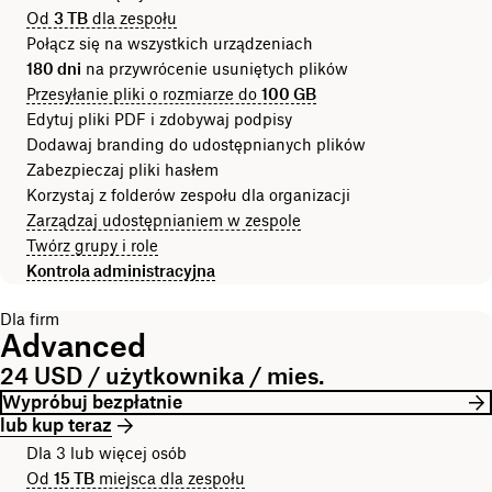
Od
3 TB
dla zespołu
Połącz się na wszystkich urządzeniach
180 dni
na przywrócenie usuniętych plików
Przesyłanie pliki o rozmiarze do
100 GB
Edytuj pliki PDF i zdobywaj podpisy
Dodawaj branding do udostępnianych plików
Zabezpieczaj pliki hasłem
Korzystaj z folderów zespołu dla organizacji
Zarządzaj udostępnianiem w zespole
Twórz grupy i role
Kontrola administracyjna
Dla firm
Advanced
24 USD / użytkownika / mies.
Wypróbuj bezpłatnie
lub kup teraz
Dla 3 lub więcej osób
Od
15 TB
miejsca dla zespołu