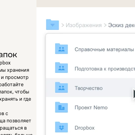
апок
pbox
мы хранения
 и просмотр
зработайте
папок, чтобы
хранять и где
ов с
ща позволяет
бращаться в