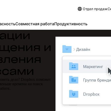
Отдел продаж
С
асность
Совместная работа
Продуктивность
зации
щения и
вления
ссами
 иметь дело? Dropbox поможет
меньше времени на поиск
аботе.