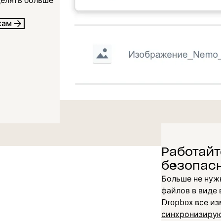
делять больше
кам
Работайт
безопас
Больше не нуж
файлов в виде
Dropbox все и
синхронизиру