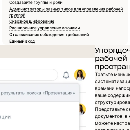
Создавайте группы и роли
Администраторы разных типов для управления рабочей
группой
Сквозное шифрование
Расширенное управление ключами
Отслеживание соблюдения требований
Единый вход
Упорядо
рабочей 
простра
Тратьте меньш
систематизаци
времени непоср
ваше содержим
структурирова
Представьте се
документов, в
можете настра