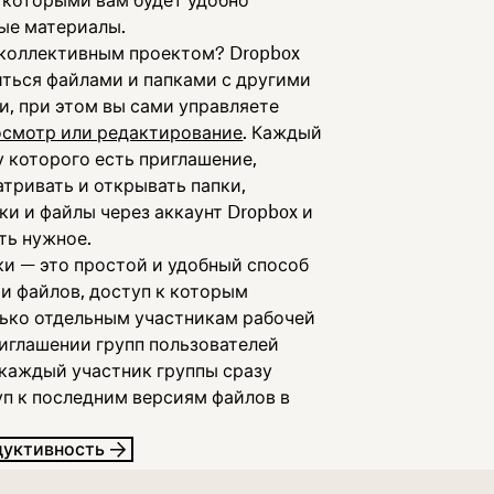
с которыми вам будет удобно
ые материалы.
 коллективным проектом? Dropbox
иться файлами и папками с другими
и, при этом вы сами управляете
осмотр или редактирование
. Каждый
у которого есть приглашение,
тривать и открывать папки,
ки и файлы через аккаунт Dropbox и
ть нужное.
ки — это простой и удобный способ
и файлов, доступ к которым
ько отдельным участникам рабочей
риглашении групп пользователей
каждый участник группы сразу
уп к последним версиям файлов в
дуктивность