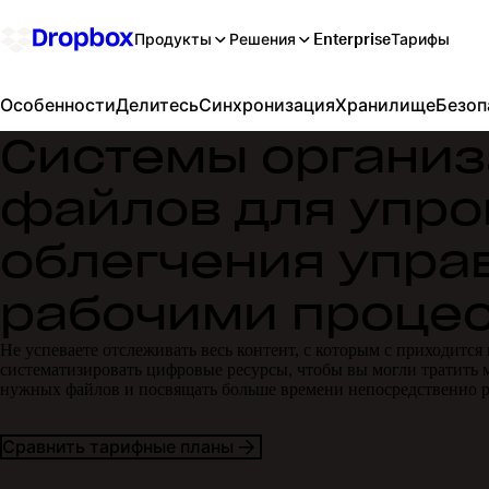
Продукты
Решения
Enterprise
Тарифы
Делитесь
Синхронизация
Хранилище
Безоп
Особенности
Системы органи
файлов для упро
облегчения упра
рабочими проце
Не успеваете отслеживать весь контент, с которым с приходится
систематизировать цифровые ресурсы, чтобы вы могли тратить 
нужных файлов и посвящать больше времени непосредственно р
Сравнить тарифные планы