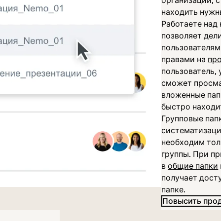
организации, 
находить нужн
Работаете над
позволяет дел
пользователям
правами на
пр
пользователь, 
сможет просма
вложенные пап
быстро находи
Групповые пап
систематизаци
необходим тол
группы. При п
в
общие папки
получает дост
папке.
Повысить про