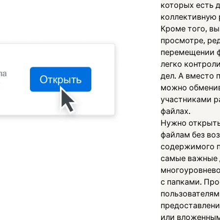
которых есть д
коллективную 
Кроме того, в
просмотре, ре
перемещении ф
легко контроли
дел. А вместо 
можно обмени
участниками р
файлах.
Нужно открыть
файлам без во
содержимого п
самые важные
многоуровнево
с папками. Пр
пользователя
предоставлени
или вложенным