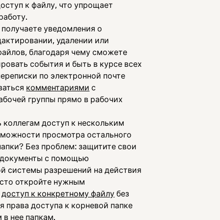
оступ к файлу, что упрощает
работу.
ы получаете уведомления о
дактировании, удалении или
айлов, благодаря чему сможете
ровать события и быть в курсе всех
переписки по электронной почте
ваться
комментариями
с
абочей группы прямо в рабочих
 коллегам доступ к нескольким
зможности просмотра остального
апки? Без проблем: защитите свои
 документы с помощью
й системы разрешений на действия
осто откройте нужным
м
доступ к конкретному файлу
без
я права доступа к корневой папке
 в нее папкам.