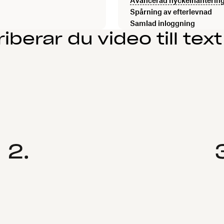
Avancerad nyckelhanterin
Spårning av efterlevnad
Samlad inloggning
iberar du video till tex