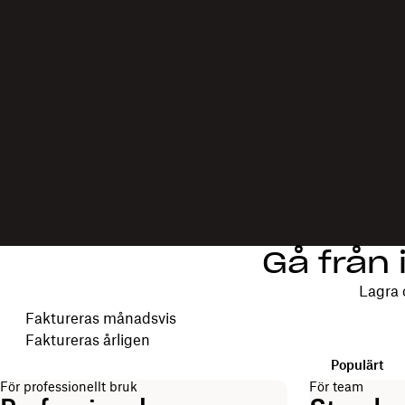
Gå från 
Lagra 
Välj faktureringscykel
Faktureras månadsvis
Faktureras årligen
Populärt
För professionellt bruk
För team