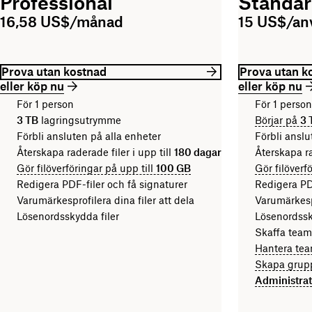
Professional
Standa
16,58 US$/månad
15 US$/a
Prova utan kostnad
Prova utan k
eller köp nu
eller köp nu
För 1 person
För 1 person 
3 TB
lagringsutrymme
Börjar på
3 
Förbli ansluten på alla enheter
Förbli anslu
Återskapa raderade filer i upp till
180 dagar
Återskapa ra
Gör filöverföringar på upp till
100 GB
Gör filöverf
Redigera PDF-filer och få signaturer
Redigera PDF
Varumärkesprofilera dina filer att dela
Varumärkespr
Lösenordsskydda filer
Lösenordssk
Skaffa team
Hantera te
Skapa grupp
Administrat