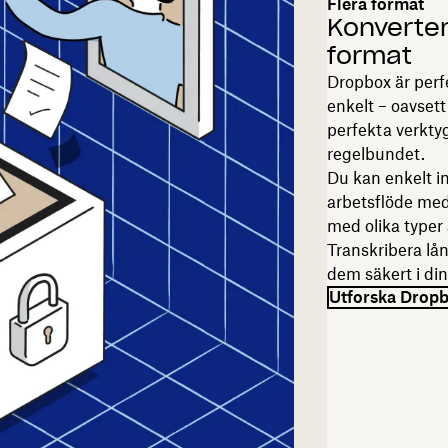
Flera format
Konverter
format
Dropbox är perfe
enkelt – oavsett 
perfekta verktyg
regelbundet.
Du kan enkelt in
arbetsflöde med
med olika typer a
Transkribera lån
dem säkert i di
Utforska Drop