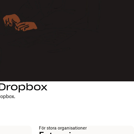
d Dropbox
ropbox.
För stora organisationer