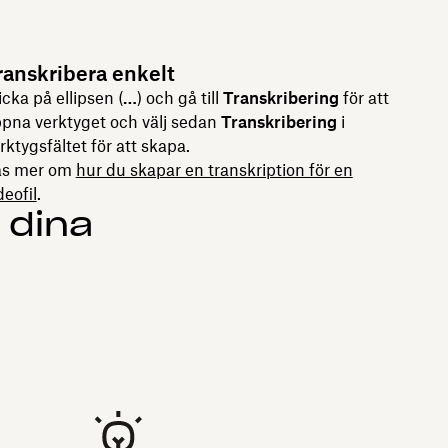
ranskribera enkelt
icka på ellipsen (
…
) och gå till
Transkribering
för att
pna verktyget och välj sedan
Transkribering
i
rktygsfältet för att skapa.
äs mer om
hur du skapar en transkription för en
deofil
.
 dina