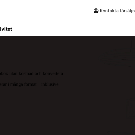
Kontakta försälj
ivitet
d
ropbox utan kostnad och konvertera
erar i många format – inklusive