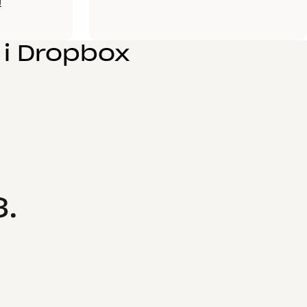
g
t i Dropbox