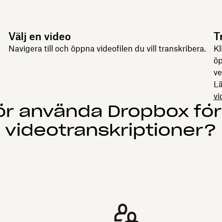
Välj en video
T
Navigera till och öppna videofilen du vill transkribera.
Kl
öp
ve
L
vi
ör använda Dropbox för
videotranskriptioner?