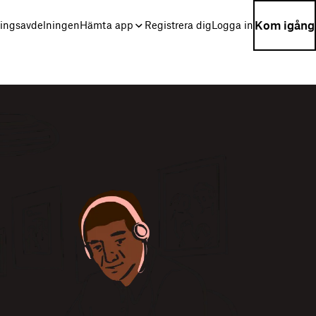
Kom igång
ningsavdelningen
Hämta app
Registrera dig
Logga in