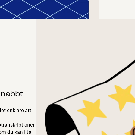
snabbt
det enklare att
otranskriptioner
om du kan lita