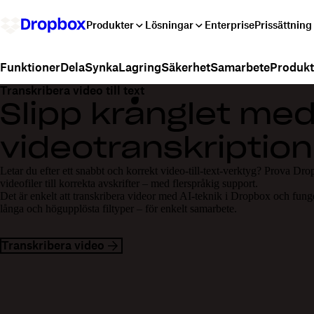
Produkter
Lösningar
Enterprise
Prissättning
Dela
Synka
Lagring
Säkerhet
Samarbete
Produkt
Funktioner
Transkribera video till text
Slipp krånglet me
videotranskription
Letar du efter ett snabbt och korrekt video-till-text-verktyg? Prova D
videofiler till korrekta avskrifter – med flerspråkig support.
Det är enkelt att transkribera videor med AI-teknik i Dropbox och fung
långa och högupplösta filtyper – för enkelt samarbete.
Transkribera video