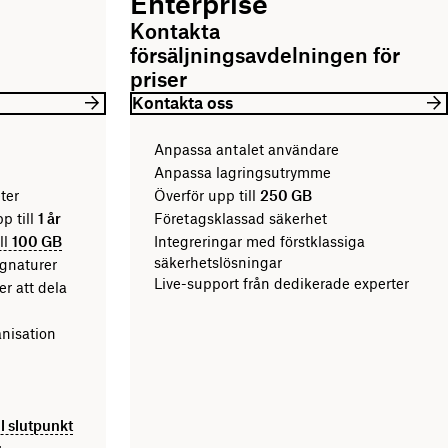
Enterprise
Kontakta
försäljningsavdelningen för
priser
Kontakta oss
Anpassa antalet användare
Anpassa lagringsutrymme
ter
Överför upp till
250 GB
p till
1 år
Företagsklassad säkerhet
ll
100 GB
Integreringar med förstklassiga
säkerhetslösningar
ignaturer
Live-support från dedikerade experter
er att dela
nisation
ll slutpunkt