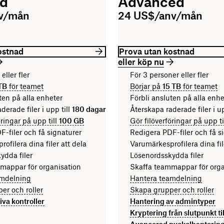
rd
Advanced
nv/mån
24 US$/anv/mån
ostnad
Prova utan kostnad
eller köp nu
eller fler
För 3 personer eller fler
TB
för teamet
Börjar på
15 TB
för teamet
ten på alla enheter
Förbli ansluten på alla enhe
derade filer i upp till
180 dagar
Återskapa raderade filer i up
öringar på upp till
100 GB
Gör filöverföringar på upp ti
-filer och få signaturer
Redigera PDF-filer och få s
ofilera dina filer att dela
Varumärkesprofilera dina fil
ydda filer
Lösenordsskydda filer
mappar för organisation
Skaffa teammappar för orga
amdelning
Hantera teamdelning
er och roller
Skapa grupper och roller
iva kontroller
Hantering av admintyper
Kryptering från slutpunkt ti