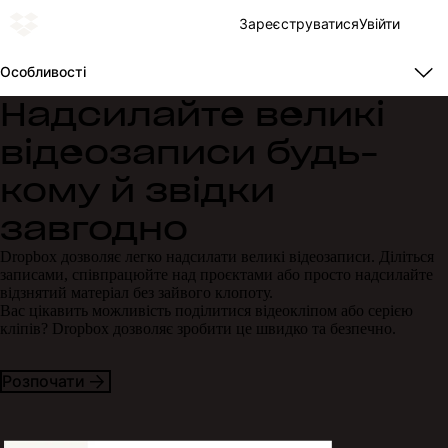
Зареєструватися
Увійти
Особливості
Надсилайте великі
відеозаписи будь-
кому й звідки
завгодно
Dropbox дозволяє легко надсилати великі відеозаписи. Діліться
записами, співпрацюйте над проєктами або просто надсилайте
відзнятий матеріал без зайвого клопоту.
Вас цікавить можливість поділитися відеокліпом або серією
кліпів? Dropbox дозволяє зробити це швидко та безпечно.
Розпочати