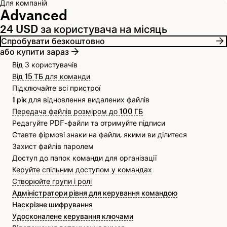
Для компаній
Advanced
24 USD за користувача на місяць
Спробувати безкоштовно
або купити зараз
Від 3 користувачів
Від
15 ТБ
для команди
Підключайте всі пристрої
1 рік
для відновлення видалених файлів
Передача файлів розміром до
100 ГБ
Редагуйте PDF-файли та отримуйте підписи
Ставте фірмові знаки на файли, якими ви ділитеся
Захист файлів паролем
Доступ до папок команди для організації
Керуйте спільним доступом у командах
Створюйте групи і ролі
Адміністратори рівня для керування командою
Наскрізне шифрування
Удосконалене керування ключами