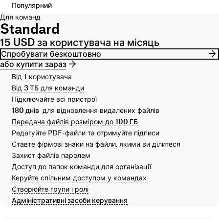
Популярний
Для команд
Standard
15 USD за користувача на місяць
Спробувати безкоштовно
або купити зараз
Від 1 користувача
Від
3 ТБ
для команди
Підключайте всі пристрої
180 днів
для відновлення видалених файлів
Передача файлів розміром до
100 ГБ
Редагуйте PDF-файли та отримуйте підписи
Ставте фірмові знаки на файли, якими ви ділитеся
Захист файлів паролем
Доступ до папок команди для організації
Керуйте спільним доступом у командах
Створюйте групи і ролі
Адміністративні засоби керування