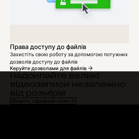
Права доступу до файлів
Захистіть свою роботу за допомогою потужних
дозволів доступу до файлів
Керуйте дозволами для файлів
Надсилайте великі
відеозаписи незалежно
від розмірів
Оберіть тарифний план
Dropbox
Продукти
Програма для комп'ютерів
Plus
Програма для мобільних
Professional
пристроїв
Business
Інтеграції
Enterprise