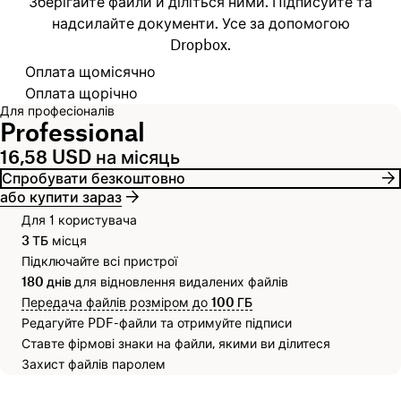
Зберігайте файли й діліться ними. Підписуйте та
надсилайте документи. Усе за допомогою
Dropbox.
Оберіть цикл виставлення рахунків
Оплата щомісячно
Оплата щорічно
Для професіоналів
Professional
16,58 USD на місяць
Спробувати безкоштовно
або купити зараз
Для 1 користувача
3 ТБ
місця
Підключайте всі пристрої
180 днів
для відновлення видалених файлів
Передача файлів розміром до
100 ГБ
Редагуйте PDF-файли та отримуйте підписи
Ставте фірмові знаки на файли, якими ви ділитеся
Захист файлів паролем