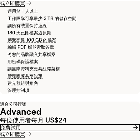
或立即購買
適用於 1 人以上
工作團隊可享最少
3 TB
的儲存空間
讓所有裝置保持連線
180 天
已刪檔案還原期
傳遞高達
100 GB
的檔案
編輯 PDF 檔並索取簽章
將您的品牌融入共享檔案
用密碼保護檔案
讓團隊資料夾更具組織架構
管理團隊共享設定
建立群組與角色
管理控制項
適合公司行號
Advanced
每位使用者每月 US$24
免費試用
或立即購買