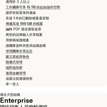
適用於 3 人以上
工作團隊可享
15 TB
的起始儲存空間
讓所有裝置保持連線
長達
1 年
的已刪除檔案還原期
傳遞高達
100 GB
的檔案
編輯 PDF 檔並索取簽章
將您的品牌融入共享檔案
用密碼保護檔案
讓團隊資料夾更具組織架構
管理團隊共享設定
建立群組與角色
階層式管理
端對端加密
進階金鑰管理
追蹤法規遵循情形
單一登入
適合大型組織
Enterprise
聯絡銷售人員瞭解價格