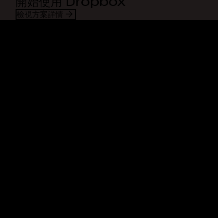
開始使用 Dropbox
檢視方案詳情
Dropbox
產品
桌面應用程式
Plus
行動應用程式
Professional
整合
Business
功能
Enterprise
解決方案
Dash
安全性
DocSend
搶先體驗
Dropbox Sign
範本
Reclaim.ai
免費工具
方案
產品更新
功能
支援服務
傳送超大檔案
說明中心
傳送長影片
聯絡我們
雲端相片儲存空間
隱私權和條款
安全檔案傳輸
Cookie 政策
雲端備份
Cookie 與 CCPA 偏好設定
編輯 PDF
AI 準則