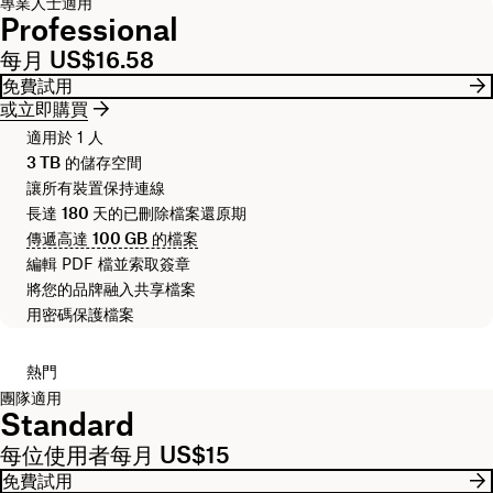
專業人士適用
Professional
每月 US$16.58
免費試用
或立即購買
適用於 1 人
3 TB
的儲存空間
讓所有裝置保持連線
長達
180 天
的已刪除檔案還原期
傳遞高達
100 GB
的檔案
編輯 PDF 檔並索取簽章
將您的品牌融入共享檔案
用密碼保護檔案
熱門
團隊適用
Standard
每位使用者每月 US$15
免費試用