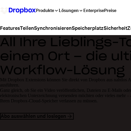
Produkte
Lösungen
Enterprise
Preise
Teilen
Synchronisieren
Speicherplatz
Sicherheit
Z
Features
All Ihre Lieblings-T
einem Ort – die ul
Workflow-Lösung
Mit Dropbox Extensions können Sie direkt von Dropbox aus nahtlos A
ausführen.
Ganz gleich, ob Sie ein Video veröffentlichen, Dateien zu E-Mails ode
elektronischen Unterzeichnung versenden möchten oder vieles mehr – a
Ihren Dropbox-Cloud-Speicher verlassen zu müssen.
Abo auswählen und loslegen