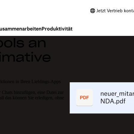
Jetzt Vertrieb kont
usammenarbeiten
Produktivität
ools an
timative
ktionen in Ihren Lieblings-Apps
r Chats hinzufügen, eine Datei zur
ll das können Sie erledigen, ohne