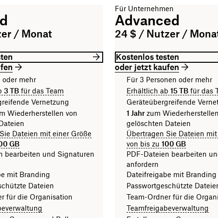
Für Unternehmen
rd
Advanced
zer / Monat
24 $ / Nutzer / Mona
sten
Kostenlos testen
ufen
oder jetzt kaufen
n oder mehr
Für 3 Personen oder mehr
ab
3 TB
für das Team
Erhältlich ab
15 TB
für das
greifende Vernetzung
Geräteübergreifende Verne
m Wiederherstellen von
1 Jahr
zum Wiederherstelle
Dateien
gelöschten Dateien
Sie Dateien mit einer Größe
Übertragen Sie Dateien mit
00 GB
von bis zu
100 GB
n bearbeiten und Signaturen
PDF-Dateien bearbeiten un
anfordern
be mit Branding
Dateifreigabe mit Branding
chützte Dateien
Passwortgeschützte Dateie
 für die Organisation
Team-Ordner für die Organi
beverwaltung
Teamfreigabeverwaltung