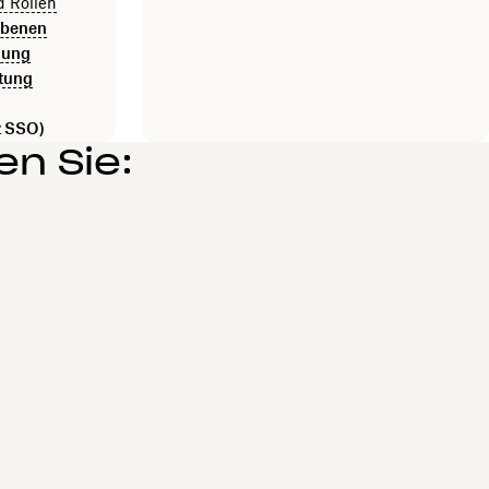
d Rollen
Ebenen
lung
ltung
z SSO)
n Sie: