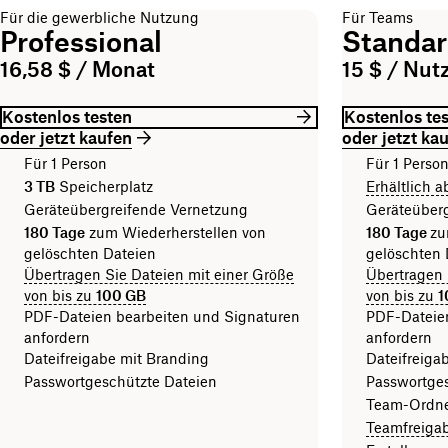
Für die gewerbliche Nutzung
Für Teams
Professional
Standa
16,58 $ / Monat
15 $ / Nut
Kostenlos testen
Kostenlos te
oder jetzt kaufen
oder jetzt ka
Für 1 Person
Für 1 Perso
3 TB
Speicherplatz
Erhältlich 
Geräteübergreifende Vernetzung
Geräteüber
180 Tage
zum Wiederherstellen von
180 Tage
zu
gelöschten Dateien
gelöschten 
Übertragen Sie Dateien mit einer Größe
Übertragen 
von bis zu
100 GB
von bis zu
1
PDF-Dateien bearbeiten und Signaturen
PDF-Dateie
anfordern
anfordern
Dateifreigabe mit Branding
Dateifreiga
Passwortgeschützte Dateien
Passwortges
Team-Ordner
Teamfreiga