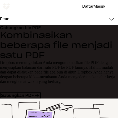
Daftar
Masuk
Fitur
Gabungkan file PDF
Kombinasikan
beberapa file menjadi
satu PDF
Dropbox memungkinkan Anda mengombinasikan file PDF dengan
menyisipkan halaman dari satu PDF ke PDF lainnya. Hal ini mudah
dan dapat dilakukan pada file apa pun di akun Dropbox Anda hanya
dengan beberapa klik—membantu Anda menyederhanakan alur kerja
dan menghemat waktu yang berharga.
Gabungkan PDF