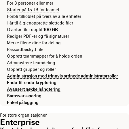
For 3 personer eller mer
Starter på
15 TB
for teamet
Forbli tilkoblet på tvers av alle enheter
1 år
til å gjenopprette slettede filer
Overfør filer opptil
100 GB
Rediger PDF-er og få signaturer
Merke filene dine for deling
Passordbeskytt filer
Opprett teammapper for å holde orden
Administrere teamdeling
Opprett grupper og roller
Administrasjon med trinnvis ordnede administratorroller
Ende-til-ende-kryptering
Avansert nøkkelhåndtering
Samsvarssporing
Enkel pålogging
For store organisasjoner
Enterprise