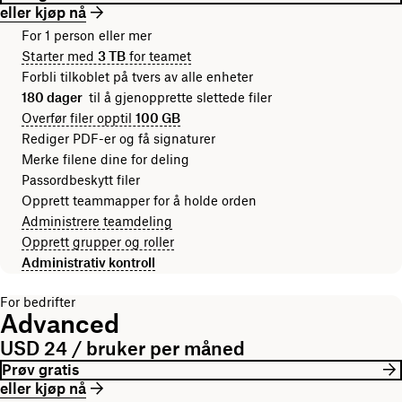
eller kjøp nå
For 1 person eller mer
Starter med
3 TB
for teamet
Forbli tilkoblet på tvers av alle enheter
180 dager
til å gjenopprette slettede filer
Overfør filer opptil
100 GB
Rediger PDF-er og få signaturer
Merke filene dine for deling
Passordbeskytt filer
Opprett teammapper for å holde orden
Administrere teamdeling
Opprett grupper og roller
Administrativ kontroll
For bedrifter
Advanced
USD 24 / bruker per måned
Prøv gratis
eller kjøp nå