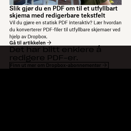
Slik gjør du en PDF om til et utfyllbart
skjema med redigerbare tekstfelt
Vil du gjøre en statisk PDF interaktiv? Lær hvordan
du konverterer PDF-filer til utfyllbare skjemaer ved
hjelp av Dropbox.
Gå til artikkelen
Det har blitt enklere å
redigere PDF-er.
Finn ut mer om Dropbox-abonnementer
Dropbox
Produkter
Skrivebordsapp
Plus
Mobilapp
Professional
Integrering
Business
Funksjoner
Enterprise
Løsninger
Dash
Sikkerhet
DocSend
Tidlig tilgang
Dropbox Sign
Maler
Reclaim.ai
Gratis verktøy
Abonnementer