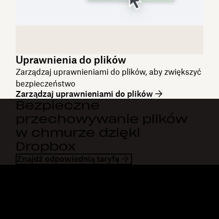
Uprawnienia do plików
Zarządzaj uprawnieniami do plików, aby zwiększyć
bezpieczeństwo
Zarządzaj uprawnieniami do plików
Bezpieczne
przechowywanie plików
w chmurze dzięki
Dropbox
Znajdź odpowiednią taryfę
Dropbox
Produkty
Aplikacja komputerowa
Plus
Aplikacja mobilna
Professional
Integracje
Business
Funkcje
Enterprise