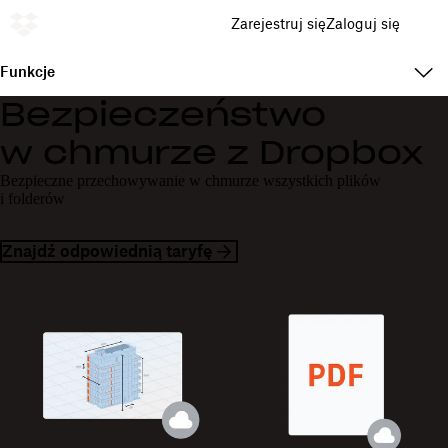
Zarejestruj się
Zaloguj się
Funkcje
Bezpieczeństwo
w chmurze z Dropbox
Bezpieczne przechowywanie w chmurze wszystkich plików
i folderów
Znajdź odpowiednią taryfę