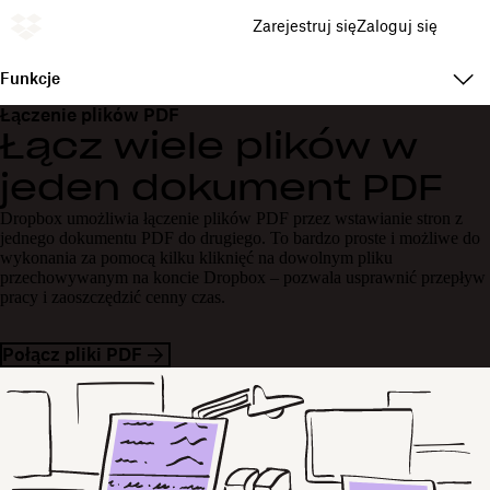
Zarejestruj się
Zaloguj się
Funkcje
Łączenie plików PDF
Łącz wiele plików w
jeden dokument PDF
Dropbox umożliwia łączenie plików PDF przez wstawianie stron z
jednego dokumentu PDF do drugiego. To bardzo proste i możliwe do
wykonania za pomocą kilku kliknięć na dowolnym pliku
przechowywanym na koncie Dropbox – pozwala usprawnić przepływ
pracy i zaoszczędzić cenny czas.
Połącz pliki PDF