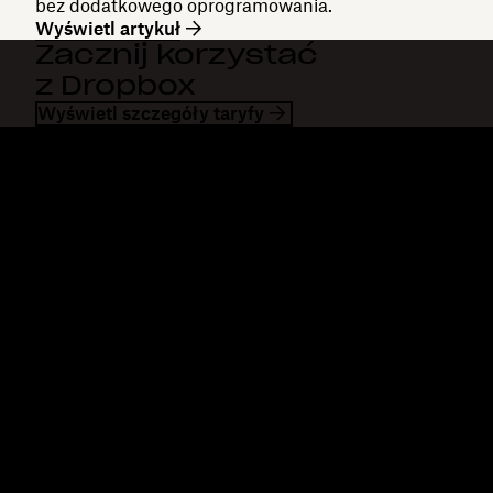
bez dodatkowego oprogramowania.
Wyświetl artykuł
Zacznij korzystać
z Dropbox
Wyświetl szczegóły taryfy
Dropbox
Produkty
Aplikacja komputerowa
Plus
Aplikacja mobilna
Professional
Integracje
Business
Funkcje
Enterprise
Rozwiązania
Dash
Bezpieczeństwo
DocSend
Wcześniejszy dostęp
Dropbox Sign
Szablony
Reclaim.ai
Bezpłatne narzędzia
Taryfy
Aktualizacje produktów
Funkcje
Pomoc techniczna
Przesyłaj duże pliki
Centrum pomocy
Wysyłanie długich filmów
Skontaktuj się z nami
Przechowywanie zdjęć w
Prywatność i warunki