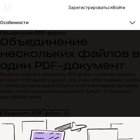
Зарегистрироваться
Войти
Особенности
Объединение PDF-файлов
Объединение
нескольких файлов в
один PDF-документ
Dropbox позволяет объединять PDF-файлы, вставляя страницы
из одного PDF-файла в другой. Это очень легко и можно сделать
с любым файлом в вашем Dropbox всего несколькими щелчками
мыши, чтобы оптимизировать рабочий процесс и сэкономить
драгоценное время.
Объединить PDF-файлы