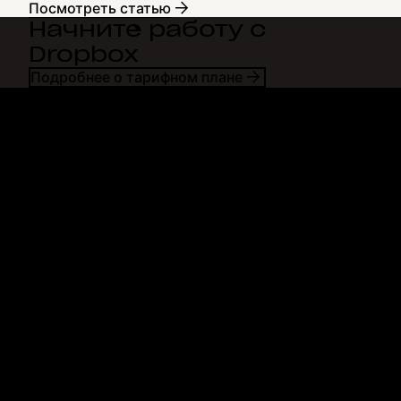
Посмотреть статью
Начните работу с
Dropbox
Подробнее о тарифном плане
Dropbox
Продукты
Программа для
Plus
компьютера
Professional
Мобильное приложение
Business
Интеграция
Enterprise
Функции
Dash
Решения
DocSend
Безопасность
Dropbox Sign
Ранний доступ
Reclaim.ai
Шаблоны
Тарифные планы
Бесплатные инструменты
Обновления продуктов
Функции
Поддержка
Отправка больших файлов
Справочный центр
Отправка длинных видео
Связаться с нами
Облачное хранилище для
Конфиденциальность и
фотографий
условия