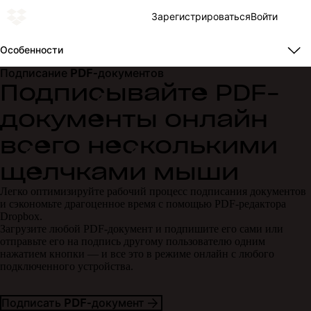
Зарегистрироваться
Войти
Особенности
Подписание PDF-документов
Подписывайте PDF-
документы онлайн
всего несколькими
щелчками мыши
Легко оптимизируйте рабочий процесс подписания документов
и сэкономьте драгоценное время с помощью PDF-редактора
Dropbox.
Загрузите любой PDF-документ и подпишите его сами или
отправьте его на подпись другому пользователю одним
нажатием кнопки — и все это в режиме онлайн с любого
подключенного устройства.
Подписать PDF-документ