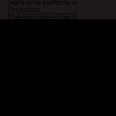
Начните работу с
Dropbox
Подробнее о тарифном плане
Dropbox
Продукты
Программа для
Plus
компьютера
Professional
Мобильное приложение
Business
Интеграция
Enterprise
Функции
Dash
Решения
DocSend
Безопасность
Dropbox Sign
Ранний доступ
Reclaim.ai
Шаблоны
Тарифные планы
Бесплатные инструменты
Обновления продуктов
Функции
Поддержка
Отправка больших файлов
Справочный центр
Отправка длинных видео
Связаться с нами
Облачное хранилище для
Конфиденциальность и
фотографий
условия
Безопасная передача
Политика использования