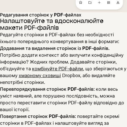
Редагування сторінок у PDF‑файлах
Налаштовуйте та вдосконалюйте
макети PDF‑файлів
Редагуйте сторінки в PDF‑файлах без необхідності
їхнього попереднього конвертування в інші формати:
Додавання та видалення сторінок із PDF‑файлів.
Потрібно додати контекст або вилучити конфіденційну
інформацію? Жодних проблем. Додавайте сторінки,
об’єднуйте та
комбінуйте PDF‑файли
, що зберігаються у
вашому
хмарному сховищі
Dropbox, або видаляйте
непотрібні сторінки.
Перевпорядкування сторінок PDF‑файлів
: коли весь
уміст наявний, але порушено послідовність, можна
просто переставити сторінки PDF‑файлу відповідно до
вашої історії.
Повертання сторінок PDF‑файлів
: повертайте окремі
сторінки в PDF‑файлах і налаштовуйте вигляд за