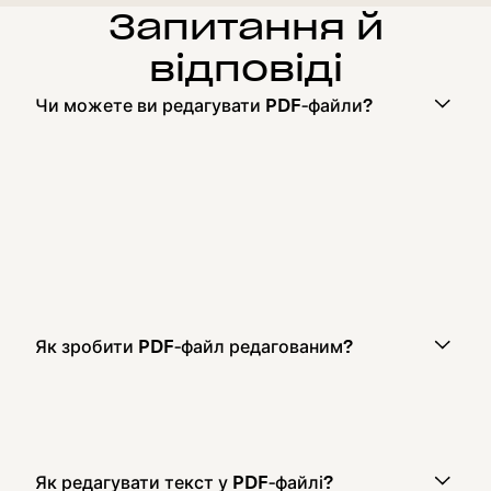
Запитання й
відповіді
Чи можете ви редагувати PDF‑файли?
Як зробити PDF‑файл редагованим?
Як редагувати текст у PDF‑файлі?