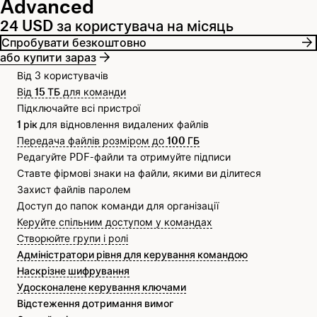
Advanced
24 USD за користувача на місяць
Спробувати безкоштовно
або купити зараз
Від 3 користувачів
Від
15 ТБ
для команди
Підключайте всі пристрої
1 рік
для відновлення видалених файлів
Передача файлів розміром до
100 ГБ
Редагуйте PDF-файли та отримуйте підписи
Ставте фірмові знаки на файли, якими ви ділитеся
Захист файлів паролем
Доступ до папок команди для організації
Керуйте спільним доступом у командах
Створюйте групи і ролі
Адміністратори рівня для керування командою
Наскрізне шифрування
Удосконалене керування ключами
Відстеження дотримання вимог