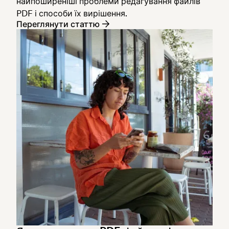
найпоширеніші проблеми редагування файлів
PDF і способи їх вирішення.
Переглянути статтю