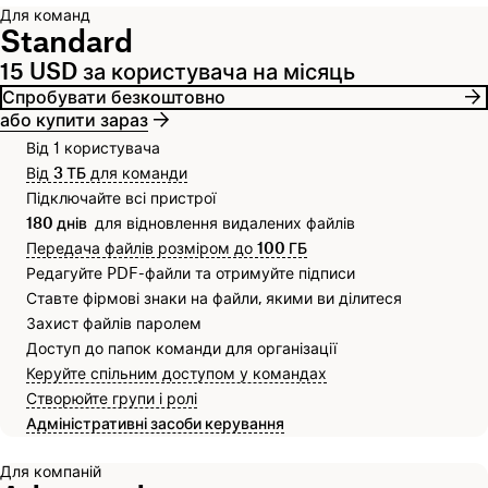
Для команд
Standard
15 USD за користувача на місяць
Спробувати безкоштовно
або купити зараз
Від 1 користувача
Від
3 ТБ
для команди
Підключайте всі пристрої
180 днів
для відновлення видалених файлів
Передача файлів розміром до
100 ГБ
Редагуйте PDF-файли та отримуйте підписи
Ставте фірмові знаки на файли, якими ви ділитеся
Захист файлів паролем
Доступ до папок команди для організації
Керуйте спільним доступом у командах
Створюйте групи і ролі
Адміністративні засоби керування
Для компаній