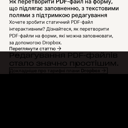
Як перетворити PDF‑файл на форму,
що підлягає заповненню, з текстовими
полями з підтримкою редагування
Хочете зробити статичний PDF-файл
інтерактивним? Дізнайтеся, як перетворити
PDF-файли на форми, які можна заповнювати,
за допомогою Dropbox.
Переглянути статтю
Редагування PDF‑файлів
стало значно простішим.
Докладніше про тарифні плани Dropbox
Dropbox
Продукти
Програма для комп'ютерів
Plus
Програма для мобільних
Professional
пристроїв
Business
Інтеграції
Enterprise
Функції
Dash
Рішення
DocSend
Безпека
Dropbox Sign
Ранній доступ
Reclaim.ai