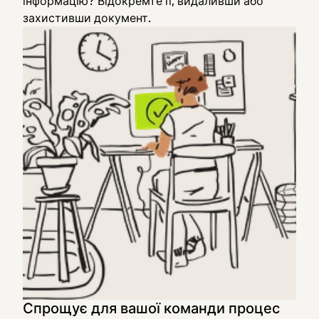
інформацію? Відокремте її, видаливши або
захистивши документ.
Спрощує для вашої команди процес