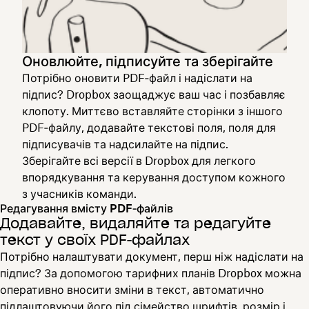
Оновлюйте, підписуйте та зберігайте
Потрібно оновити PDF‑файл і надіслати на
підпис? Dropbox заощаджує ваш час і позбавляє
клопоту. Миттєво вставляйте сторінки з іншого
PDF‑файлу, додавайте текстові поля, поля для
підписувачів та надсилайте на підпис.
Зберігайте всі версії в Dropbox для легкого
впорядкування та керування доступом кожного
з учасників команди.
Редагування вмісту PDF‑файлів
Додавайте, видаляйте та редагуйте
текст у своїх PDF‑файлах
Потрібно налаштувати документ, перш ніж надіслати на
підпис? За допомогою тарифних планів Dropbox можна
оперативно вносити зміни в текст, автоматично
підлаштовуючи його під сімейство шрифтів, розмір і