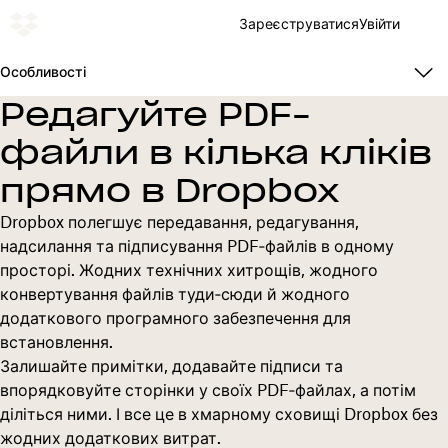
Зареєструватися
Увійти
Особливості
Редагуйте PDF-
файли в кілька кліків
прямо в Dropbox
Dropbox полегшує передавання, редагування,
надсилання та підписування PDF‑файлів в одному
просторі. Жодних технічних хитрощів, жодного
конвертування файлів туди‑сюди й жодного
додаткового програмного забезпечення для
встановлення.
Залишайте примітки, додавайте підписи та
впорядковуйте сторінки у своїх PDF‑файлах, а потім
діліться ними. І все це в хмарному сховищі Dropbox без
жодних додаткових витрат.