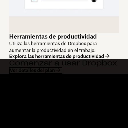
Herramientas de productividad
Utiliza las herramientas de Dropbox para
aumentar la productividad en el trabajo.
Explora las herramientas de productividad
Comenzar a usar Dropbox
Ver detalles del plan
Dropbox
Productos
Aplicación para escritorio
Plus
Aplicación móvil
Professional
Integraciones
Business
Funciones
Enterprise
Soluciones
Dash
Seguridad
DocSend
Acceso preliminar
Dropbox Sign
Plantillas
Reclaim.ai