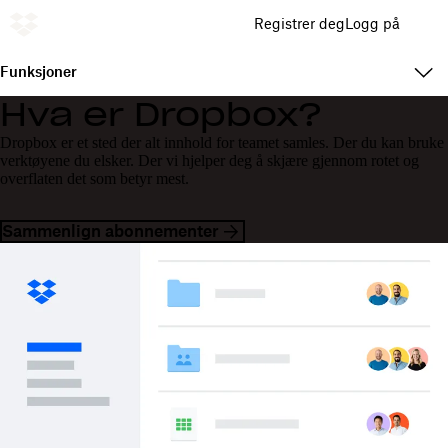
Registrer deg
Logg på
Funksjoner
Hva er Dropbox?
Dropbox er et sted der alt innhold for teamet samles. Der du kan bruke
verktøyene du elsker. Der vi hjelper deg å skjære gjennom rotet og
overflaten det som betyr mest.
Sammenlign abonnementer