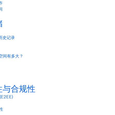
作
间
储
历史记录
储空间有多大？
性与合规性
E2EE)
性