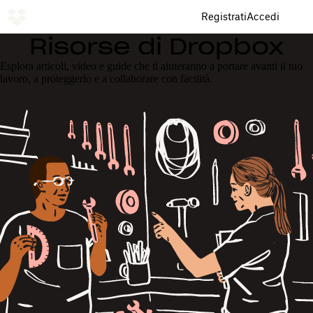
Registrati
Accedi
Risorse di Dropbox
Esplora articoli, video e guide che ti aiuteranno a portare avanti il tuo
lavoro, a proteggerlo e a collaborare con facilità.